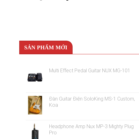
gốc
hiện
là:
tại
6.400.000 ₫.
là:
5.500.000 ₫.
SẢN PHẨM MỚI
Multi Effect Pedal Guitar NUX MG-101
Đàn Guitar Điện SoloKing MS-1 Custom,
Koa
Headphone Amp Nux MP-3 Mighty Plug
Pro