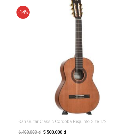
-14%
Đàn Guitar Classic Cordoba Requinto Size 1/2
Giá
Giá
6.400.000
₫
5.500.000
₫