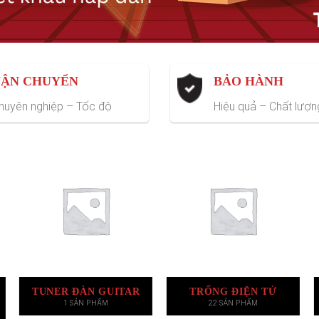
ẬN CHUYỂN
BẢO HÀNH
huyên nghiệp – Tốc độ
Hiệu quả – Chất lượn
TUNER ĐÀN GUITAR
TRỐNG ĐIỆN TỬ
1 SẢN PHẨM
22 SẢN PHẨM