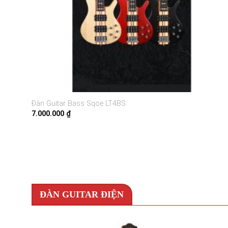
Đàn Guitar Bass Sqoe LT4BS
7.000.000
₫
ĐÀN GUITAR ĐIỆN