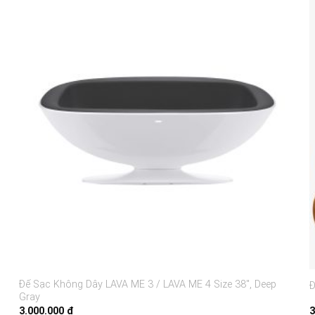
Đế Sạc Không Dây LAVA ME 3 / LAVA ME 4 Size 38″, Deep
Đ
Gray
3.000.000
₫