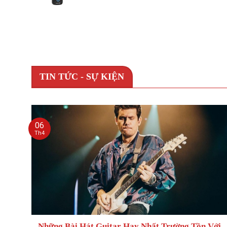
TIN TỨC - SỰ KIỆN
06
Th4
Những Bài Hát Guitar Hay Nhất Trường Tồn Với