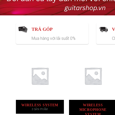
TRẢ GÓP
V
Mua hàng với lãi suất 0%
C
WIRELESS SYSTEM
WIRELESS
MICROPHONE
3 SẢN PHẨM
SYSTEM