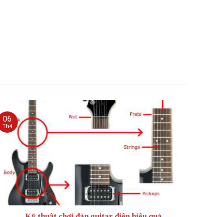
06
Th4
Kỹ thuật chơi đàn guitar điện hiệu quả