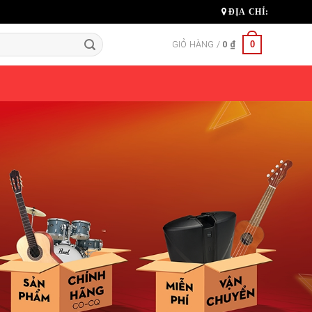
ĐỊA CHỈ:
0
GIỎ HÀNG /
0
₫