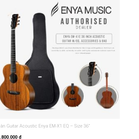
àn Guitar Acoustic Enya EM-X1 EQ – Size 36″
3.800.000
₫