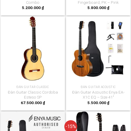
Combo
Fingerboard, PK – Pink
5.200.000
₫
5.800.000
₫
ĐÀN GUITAR CLASSIC
ĐÀN GUITAR ACOUSTIC
Đàn Guitar Classic Cordoba
Đàn Guitar Acoustic Enya EA-
Esteso SP
X1C EQ – Size 41″
67.500.000
₫
5.500.000
₫
-15%