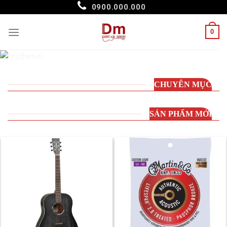
Skip
0900.000.000
to
content
0
CHUYÊN MỤC
SẢN PHẨM MỚI