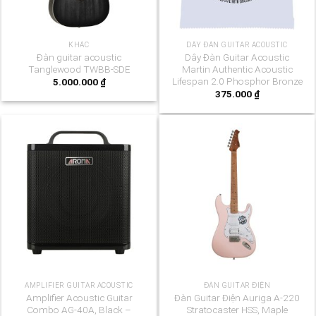
KHÁC
DÂY ĐÀN GUITAR ACOUSTIC
Đàn guitar acoustic
Dây Đàn Guitar Acoustic
Tanglewood TWBB-SDE
Martin Authentic Acoustic
Lifespan 2.0 Phosphor Bronze
5.000.000
₫
375.000
₫
AMPLIFIER GUITAR ACOUSTIC
ĐÀN GUITAR ĐIỆN
Amplifier Acoustic Guitar
Đàn Guitar Điện Auriga A-220
Combo AG-40A, Black –
Stratocaster HSS, Maple