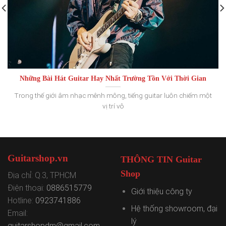
Những Bài Hát Guitar Hay Nhất Trường Tồn Với Thời Gian
Trong thế giới âm nhạc mênh mông, tiếng guitar luôn chiếm một
vị trí vô
Guitarshop.vn
THÔNG TIN Guitar
Shop
Địa chỉ: Q.3, TPHCM
Điện thoại:
0886515779
Giới thiệu công ty
Hotline:
0923741886
Hệ thống showroom, đại
Email:
lý
guitarshopdm@gmail.com