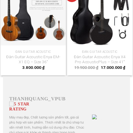
ĐÀN GUITAR ACOUSTIC
ĐÀN GUITAR ACOUSTIC
Đàn Guitar Acoustic Enya EM-
Đàn Guitar Acoustic Enya X4
X1 EQ – Size 36″
Pro AcousticPlus – Size 41″
Giá
Giá
3.800.000
₫
19.900.000
₫
17.000.000
₫
gốc
hiện
là:
tại
19.900.000 ₫.
là:
17.0
THANHQUANG_VPUB
Máy may đẹp, Chất lượng sản phẩm tốt, giá cả
phù hợp với sán phẩm. Thích nhất là chủ shop tư
vấn nhiệt tình, hướng dẫn sử dung chu đáo. Chúc
chủ shop sức khỏe và thành công trong kinh