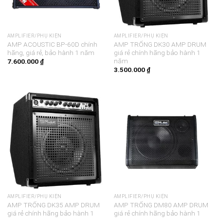
AMPLIFIER/PHỤ KIỆN
AMPLIFIER/PHỤ KIỆN
AMP ACOUSTIC BP-60D chính
AMP TRỐNG DK30 AMP DRUM
hãng, giá rẻ, bảo hành 1 năm
giá rẻ chính hãng bảo hành 1
năm
7.600.000
₫
3.500.000
₫
AMPLIFIER/PHỤ KIỆN
AMPLIFIER/PHỤ KIỆN
AMP TRỐNG DK35 AMP DRUM
AMP TRỐNG DM80 AMP DRUM
giá rẻ chính hãng bảo hành 1
giá rẻ chính hãng bảo hành 1