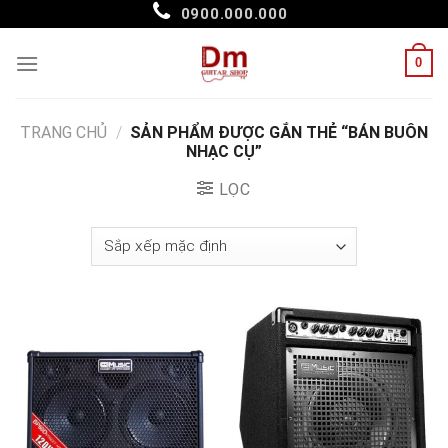
Skip
0900.000.000
to
content
0
TRANG CHỦ
/
SẢN PHẨM ĐƯỢC GẮN THẺ “BÁN BUÔN
NHẠC CỤ”
LỌC