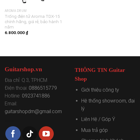
AROMA DRUM
Trống điện tử Aroma TDX-15
chính hãng, giá rẻ, bảo hành 1
năm
6.800.000
₫
Guitarshop.vn
THÔNG TIN Guitar
Shop
Địa chỉ: Q.3, TPHCM
Điện thoại:
0886515779
Giới thiệu công ty
Hotline:
0923741886
Hệ thống showroom, đại
Email:
lý
guitarshopdm@gmail.com
Liên Hệ / Góp Ý
Mua trả góp