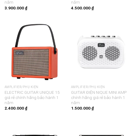
năm
năm
3.900.000
₫
4.500.000
₫
AMPLIFIER/PHỤ KIỆN
AMPLIFIER/PHỤ KIỆN
ELECTRIC GUITAR UNIQUE 15
GUITAR ĐIỆN NIQUE MINI AMP
giá rẻ chính hãng bảo hành 1
chính hãng giá rẻ bảo hành 1
năm
năm
2.400.000
₫
1.500.000
₫