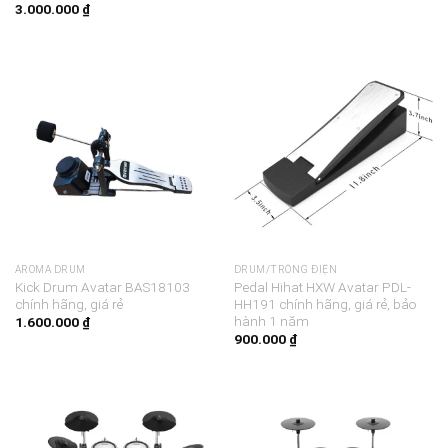
3.000.000
₫
AROMA DRUM
DRUM/TRỐNG ĐIỆN
Kick Drum Avatar BAS18103
Pedal Hihat HXW Avatar PDL-
chính hãng, giá rẻ
HH191 chính hãng, giá rẻ, bảo
hành 1 năm
1.600.000
₫
900.000
₫