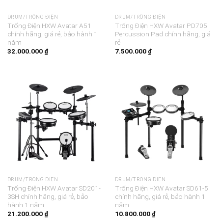
DRUM/TRỐNG ĐIỆN
DRUM/TRỐNG ĐIỆN
Trống Điện HXW Avatar A51
Trống Điện HXW Avatar PD705
chính hãng, giá rẻ, bảo hành 1
Percussion Pad chính hãng, giá
năm
rẻ
32.000.000
₫
7.500.000
₫
DRUM/TRỐNG ĐIỆN
DRUM/TRỐNG ĐIỆN
Trống Điện HXW Avatar SD201-
Trống Điện HXW Avatar SD61-5
3SH chính hãng, giá rẻ, bảo
chính hãng, giá rẻ, bảo hành 1
hành 1 năm
năm
21.200.000
₫
10.800.000
₫