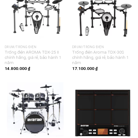
DRUM/TRỐNG ĐIỆN
DRUM/TRỐNG ĐIỆN
Trống điện AROMA TDX-25 II
Trống điện Aroma TDX-30S
chính hãng, giá rẻ, bảo hành 1
chính hãng, giá rẻ, bảo hành 1
năm
năm
14.800.000
₫
17.100.000
₫