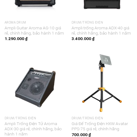
AROMA DRUM
DRUM/TRỐNG ĐIỆN
Ampli Guitar Aroma AG-10 giá
Ampli trống Aroma ADX-40 giá
rẻ, chính hãng, bảo hành 1 năm
rẻ, chính hãng, bảo hành 1 năm
1.290.000
₫
3.400.000
₫
DRUM/TRỐNG ĐIỆN
DRUM/TRỐNG ĐIỆN
Ampli Trống Điện Tử Aroma
Giá Để Trống Điện HXW Avatar
ADX-30 giá rẻ, chính hãng, bảo
PPS-75 giá rẻ, chính hãng
hành 1 năm
700.000
₫