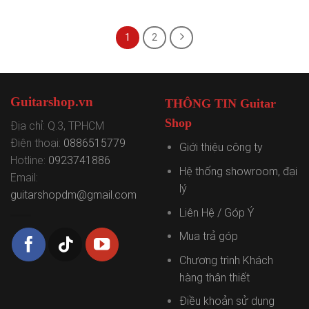
1
2
Guitarshop.vn
THÔNG TIN Guitar
Shop
Địa chỉ: Q.3, TPHCM
Điện thoại:
0886515779
Giới thiệu công ty
Hotline:
0923741886
Hệ thống showroom, đại
Email:
lý
guitarshopdm@gmail.com
Liên Hệ / Góp Ý
Mua trả góp
Chương trình Khách
hàng thân thiết
Điều khoản sử dụng