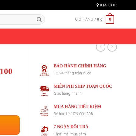
ĐỊA CHỈ:
0
GIỎ HÀNG /
0
₫
BẢO HÀNH CHÍNH HÃNG
-100
12-24 tháng toàn quốc
MIỄN PHÍ SHIP TOÀN QUỐC
Giao hàng nhanh
MUA HÀNG TIẾT KIỆM
Rẻ hơn từ 10% đến 20%
7 NGÀY ĐỔI TRẢ
Thoải mái mua sắm