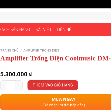
 SÁCH BÁN HÀNG
BÀI VIẾT
LIÊN HỆ
TRANG CHỦ
/
AMPLIFIER TRỐNG ĐIỆN
Amplifier Trống Điện Coolmusic DM
5.300.000
₫
Amplifier Trống Điện Coolmusic DM-100 số lượng
THÊM VÀO GIỎ HÀNG
MUA NGAY
(Để nhận ưu đãi hấp dẫn)