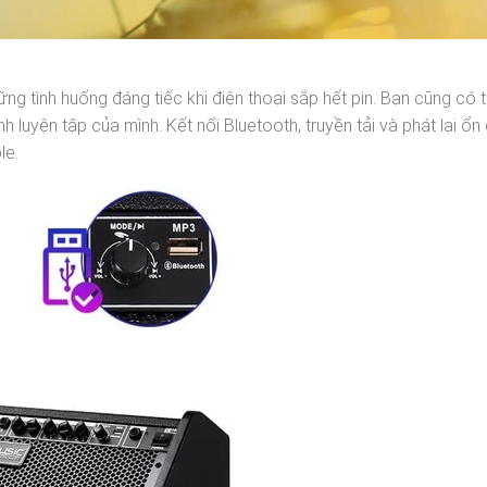
ững tình huống đáng tiếc khi điện thoại sắp hết pin. Bạn cũng có 
 luyện tập của mình. Kết nối Bluetooth, truyền tải và phát lại ổn 
le.