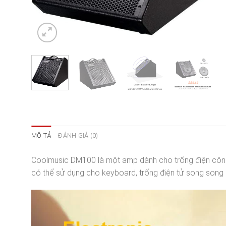
MÔ TẢ
ĐÁNH GIÁ (0)
Coolmusic DM100 là một amp dành cho trống điện công s
có thể sử dụng cho keyboard, trống điện tử song song 