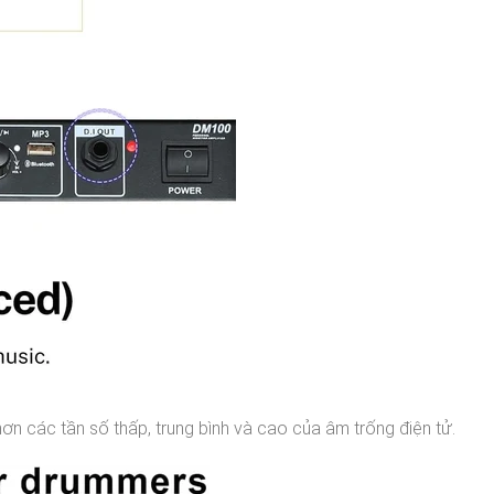
ơn các tần số thấp, trung bình và cao của âm trống điện tử.