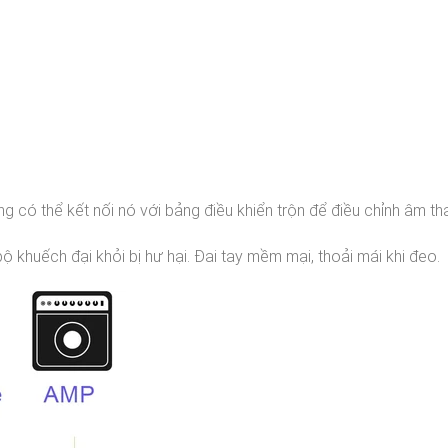
ng có thể kết nối nó với bảng điều khiển trộn để điều chỉnh âm th
 khuếch đại khỏi bị hư hại. Đai tay mềm mại, thoải mái khi đeo.