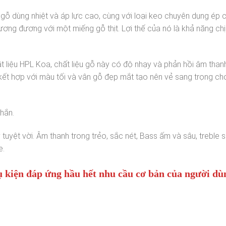
i gỗ dùng nhiệt và áp lực cao, cùng với loại keo chuyên dụng ép 
ơng đương với một miếng gỗ thịt. Lợi thế của nó là khả năng ch
 liệu HPL Koa, chất liệu gỗ này có độ nhạy và phản hồi âm thanh 
 kết hợp với màu tối và vân gỗ đẹp mắt tạo nên vẻ sang trọng ch
hắn.
uyệt vời. Âm thanh trong trẻo, sắc nét, Bass ấm và sâu, treble 
e.
ụ kiện đáp ứng hầu hết nhu cầu cơ bản của người dù