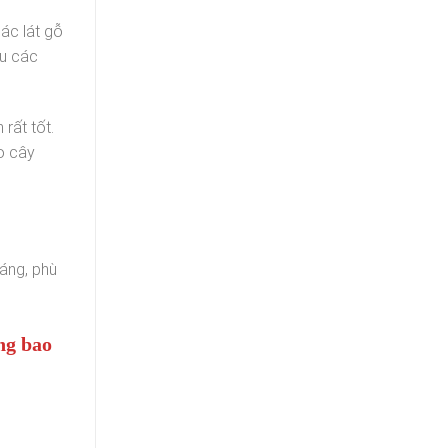
các lát gỗ
ịu các
rất tốt.
o cây
sáng, phù
ng bao