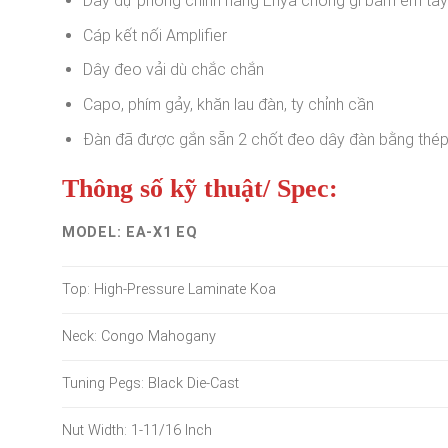
Dây dự phòng chính hãng Enya chống gỉ bấm êm tay
Cáp kết nối Amplifier
Dây đeo vải dù chắc chắn
Capo, phím gảy, khăn lau đàn, ty chỉnh cần
Đàn đã được gắn sẵn 2 chốt đeo dây đàn bằng thé
Thông số kỹ thuật/ Spec:
MODEL: EA-X1 EQ
Top: High-Pressure Laminate Koa
Neck: Congo Mahogany
Tuning Pegs: Black Die-Cast
Nut Width: 1-11/16 Inch