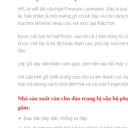
HPL là viết tắt của High-Pressure Laminates. Đây là loạ
lại. Sản phẩm là một miếng gỗ có bề dày và cân nặng tư
loại thời tiết khác nhau cao với mức giá thấp hơn.
Được cấu tạo từ mặt trước, sau tới cả 2 bên hông từ vật
Được chế tác tỉ mỉ, độ hoàn thiện cao, phủ lớp sơn mờ
đàn.
Lớp gỗ dày dặn khiến cảm giác cầm trên tay rất chắc c
Với cấu hình gỗ chất lượng cao cho ra âm thanh cực kỳ t
hợp với phong cách chơi đệm hát và cả solo Fingerstyl
Nhà sản xuất còn chu đáo trang bị sẵn bộ ph
gồm:
Bao đàn dày dặn, chống va đập