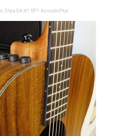
tic Enya EA-X1 SP1 AcousticPlus