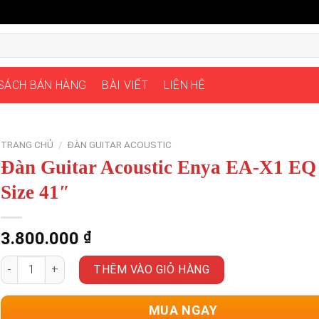
 SÁCH BÁN HÀNG
BÀI VIẾT
LIÊN HỆ
TRANG CHỦ
/
ĐÀN GUITAR ACOUSTIC
Đàn Guitar Acoustic Enya EA-X1 EQ
Size 41″
3.800.000
₫
Đàn Guitar Acoustic Enya EA-X1 EQ - Size 41" số lượng
THÊM VÀO GIỎ HÀNG
MUA NGAY