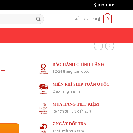
ĐỊA CHỈ:
0
GIỎ HÀNG /
0
₫
BẢO HÀNH CHÍNH HÃNG
 –
12-24 tháng toàn quốc
MIỄN PHÍ SHIP TOÀN QUỐC
Giao hàng nhanh
MUA HÀNG TIẾT KIỆM
Rẻ hơn từ 10% đến 20%
7 NGÀY ĐỔI TRẢ
Thoải mái mua sắm