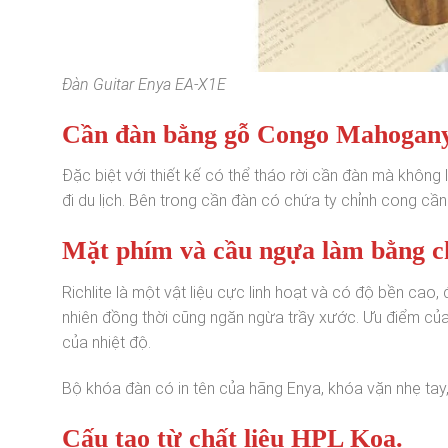
Đàn Guitar Enya EA-X1E
Cần đàn bằng gỗ Congo Mahogany
Đặc biệt với thiết kế có thể tháo rời cần đàn mà khôn
đi du lịch. Bên trong cần đàn có chứa ty chỉnh cong cần
Mặt phím và cầu ngựa làm bằng chấ
Richlite là một vật liệu cực linh hoạt và có độ bền ca
nhiên đồng thời cũng ngăn ngừa trầy xước. Ưu điểm của 
của nhiệt độ.
Bộ khóa đàn có in tên của hãng Enya, khóa vặn nhẹ tay, 
Cấu tạo từ chất liệu HPL Koa.