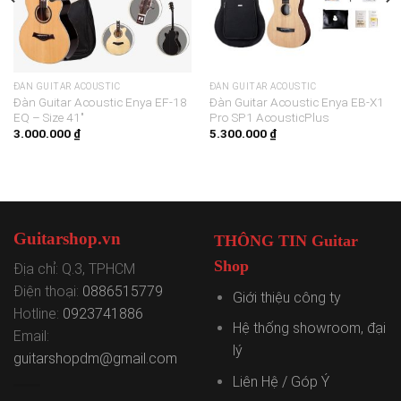
ĐÀN GUITAR ACOUSTIC
ĐÀN GUITAR ACOUSTIC
Đàn Guitar Acoustic Enya EF-18
Đàn Guitar Acoustic Enya EB-X1
EQ – Size 41″
Pro SP1 AcousticPlus
3.000.000
₫
5.300.000
₫
Guitarshop.vn
THÔNG TIN Guitar
Shop
Địa chỉ: Q.3, TPHCM
Điện thoại:
0886515779
Giới thiệu công ty
Hotline:
0923741886
Hệ thống showroom, đại
Email:
lý
guitarshopdm@gmail.com
Liên Hệ / Góp Ý