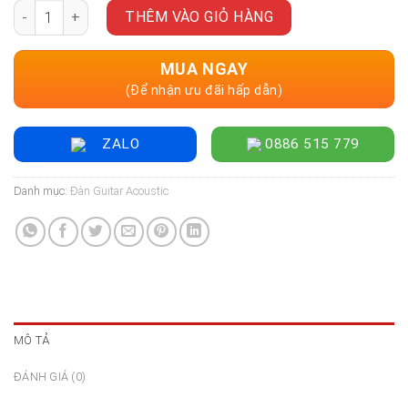
Đàn Guitar Acoustic Enya EA-X1 Pro - Size 41" số lượng
THÊM VÀO GIỎ HÀNG
MUA NGAY
(Để nhận ưu đãi hấp dẫn)
ZALO
0886 515 779
Danh mục:
Đàn Guitar Acoustic
MÔ TẢ
ĐÁNH GIÁ (0)