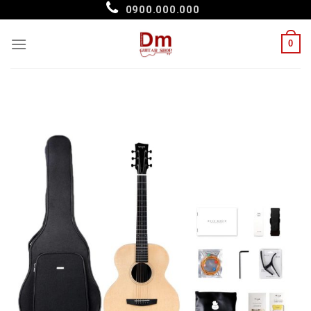
Skip
0900.000.000
to
content
0