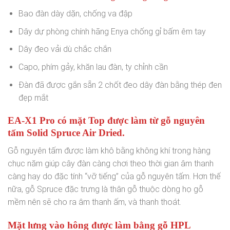
Bao đàn dày dặn, chống va đập
Dây dự phòng chính hãng Enya chống gỉ bấm êm tay
Dây đeo vải dù chắc chắn
Capo, phím gảy, khăn lau đàn, ty chỉnh cần
Đàn đã được gắn sẵn 2 chốt đeo dây đàn bằng thép đen
đẹp mắt
EA-X1 Pro có mặt Top được làm từ gỗ nguyên
tấm Solid Spruce Air Dried.
Gỗ nguyên tấm được làm khô bằng không khí trong hàng
chục năm giúp cây đàn càng chơi theo thời gian âm thanh
càng hay do đặc tính “vỡ tiếng” của gỗ nguyên tấm. Hơn thế
nữa, gỗ Spruce đặc trưng là thân gỗ thuộc dòng họ gỗ
mềm nên sẽ cho ra âm thanh ấm, và thanh thoát.
Mặt lưng vào hông được làm bằng gỗ HPL