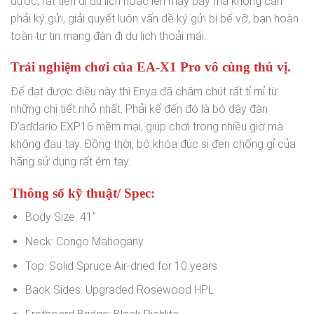
được, rất tiện đi du lịch hoặc lên máy bay mà không cần
phải ký gửi, giải quyết luôn vấn đề ký gửi bị bể vỡ, bạn hoàn
toàn tự tin mang đàn đi du lịch thoải mái.
Trải nghiệm chơi của EA-X1 Pro vô cùng thú vị.
Để đạt được điều này thì Enya đã chăm chút rất tỉ mỉ từ
những chi tiết nhỏ nhất. Phải kể đến đó là bộ dây đàn
D’addario EXP16 mềm mại, giúp chơi trong nhiều giờ mà
không đau tay. Đồng thời, bộ khóa đúc si đen chống gỉ của
hãng sử dụng rất êm tay.
Thông số kỹ thuật/ Spec:
Body Size: 41″
Neck: Congo Mahogany
Top: Solid Spruce Air-dried for 10 years
Back Sides: Upgraded Rosewood HPL