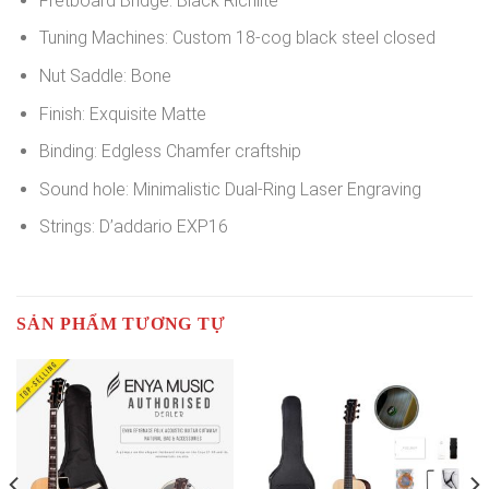
Fretboard Bridge: Black Richlite
Tuning Machines: Custom 18-cog black steel closed
Nut Saddle: Bone
Finish: Exquisite Matte
Binding: Edgless Chamfer craftship
Sound hole: Minimalistic Dual-Ring Laser Engraving
Strings: D’addario EXP16
SẢN PHẨM TƯƠNG TỰ