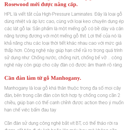
Rosewood mới được nâng cấp.
HPL là viết tắt của High-Pressure Laminates. Đây là loại gỗ
dùng nhiệt và áp lực cao, cùng với loại keo chuyên dụng ép
các lát gỗ lại. Sản phẩm là một miếng gỗ có bề dày và cân
nặng tương đương với một miếng gỗ thịt. Lợi thế của nó là
khả năng chịu các loại thời tiết khác nhau cao với mức giá
thấp hơn. Công nghệ này giúp hạn chế rủi ro trong quá trình
sử dụng như: Chống nước, chống nứt, chống bể vỡ … công
nghệ này còn giúp cho cây đàn có được âm thanh rõ ràng.
Cần đàn làm từ gỗ Manhogany.
Manhogany là loại gỗ khá thân thuộc trong đa số mọi cây
đàn, bên trong cần đàn còn tích hợp ty chống cong cần 2
chiều, giúp bạn có thể canh chỉnh được action theo ý muốn
hạn chế việc bấm đau tay
Cần đàn sử dụng công nghệ bắt vít BT, có thể tháo rời ra