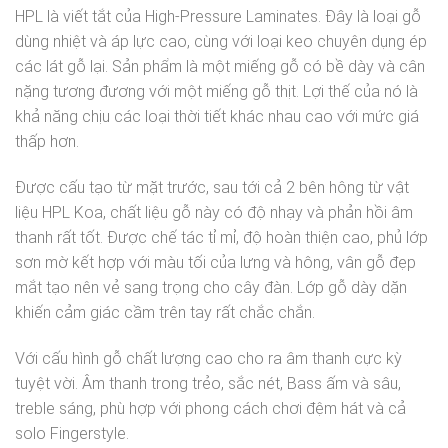
HPL là viết tắt của High-Pressure Laminates. Đây là loại gỗ
dùng nhiệt và áp lực cao, cùng với loại keo chuyên dụng ép
các lát gỗ lại. Sản phẩm là một miếng gỗ có bề dày và cân
nặng tương đương với một miếng gỗ thịt. Lợi thế của nó là
khả năng chịu các loại thời tiết khác nhau cao với mức giá
thấp hơn.
Được cấu tạo từ mặt trước, sau tới cả 2 bên hông từ vật
liệu HPL Koa, chất liệu gỗ này có độ nhạy và phản hồi âm
thanh rất tốt. Được chế tác tỉ mỉ, độ hoàn thiện cao, phủ lớp
sơn mờ kết hợp với màu tối của lưng và hông, vân gỗ đẹp
mắt tạo nên vẻ sang trọng cho cây đàn. Lớp gỗ dày dặn
khiến cảm giác cầm trên tay rất chắc chắn.
Với cấu hình gỗ chất lượng cao cho ra âm thanh cực kỳ
tuyệt vời. Âm thanh trong trẻo, sắc nét, Bass ấm và sâu,
treble sáng, phù hợp với phong cách chơi đệm hát và cả
solo Fingerstyle.