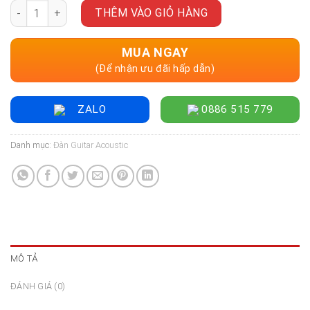
Đàn Guitar Acoustic Enya EA-X1C EQ - Size 41" số lượng
THÊM VÀO GIỎ HÀNG
MUA NGAY
(Để nhận ưu đãi hấp dẫn)
ZALO
0886 515 779
Danh mục:
Đàn Guitar Acoustic
MÔ TẢ
ĐÁNH GIÁ (0)