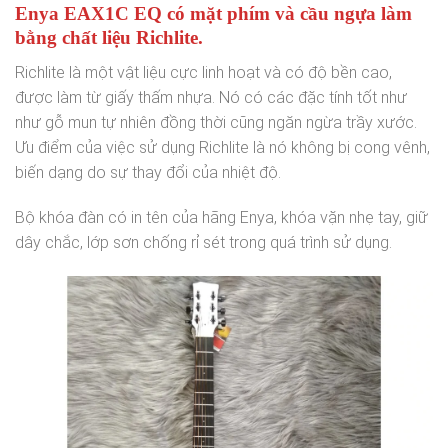
Enya EAX1C EQ có mặt phím và cầu ngựa làm
bằng chất liệu Richlite.
Richlite là một vật liệu cực linh hoạt và có độ bền cao,
được làm từ giấy thấm nhựa. Nó có các đặc tính tốt như
như gỗ mun tự nhiên đồng thời cũng ngăn ngừa trầy xước.
Ưu điểm của việc sử dụng Richlite là nó không bị cong vênh,
biến dạng do sự thay đổi của nhiệt độ.
Bộ khóa đàn có in tên của hãng Enya, khóa vặn nhẹ tay, giữ
dây chắc, lớp sơn chống rỉ sét trong quá trình sử dụng.