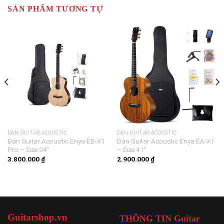
SẢN PHẨM TƯƠNG TỰ
ĐÀN GUITAR ACOUSTIC
ĐÀN GUITAR ACOUSTIC
Đàn Guitar Acoustic Enya EB-X1
Đàn Guitar Acoustic Enya EA-X1
Pro – Size 34″
– Size 41″
3.800.000
₫
2.900.000
₫
Guitarshop.vn
THÔNG TIN Guitar