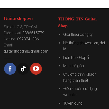
Guitarshop.vn
THÔNG TIN Guitar
Shop
Địa chỉ: Q.3, TPHCM
Điện thoại:
0886515779
Giới thiệu công ty
Hotline:
0923741886
Hệ thống showroom, đại
Email:
lý
guitarshopdm@gmail.com
Liên Hệ / Góp Ý
Mua trả góp
Chương trình Khách
hàng thân thiết
Điều khoản sử dụng
website
Tuyển dụng