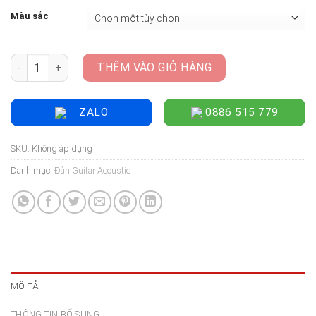
là:
tại
Màu sắc
12.500.000 ₫.
là:
10.000.000 ₫.
Đàn Guitar Acoustic Enya EGA-Q1 EQ Pro AcousticPlus - Size
THÊM VÀO GIỎ HÀNG
ZALO
0886 515 779
SKU:
Không áp dụng
Danh mục:
Đàn Guitar Acoustic
MÔ TẢ
THÔNG TIN BỔ SUNG