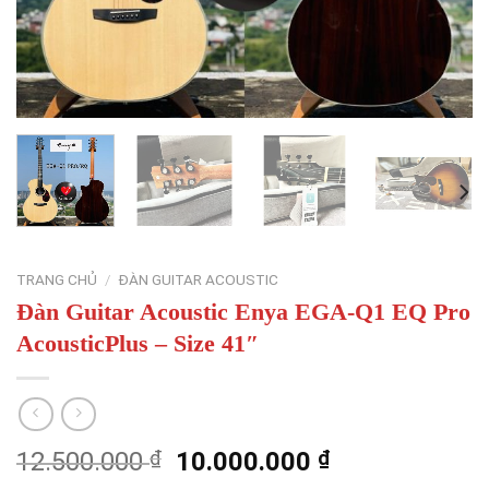
TRANG CHỦ
/
ĐÀN GUITAR ACOUSTIC
Đàn Guitar Acoustic Enya EGA-Q1 EQ Pro
AcousticPlus – Size 41″
Giá
Giá
12.500.000
₫
10.000.000
₫
gốc
hiện