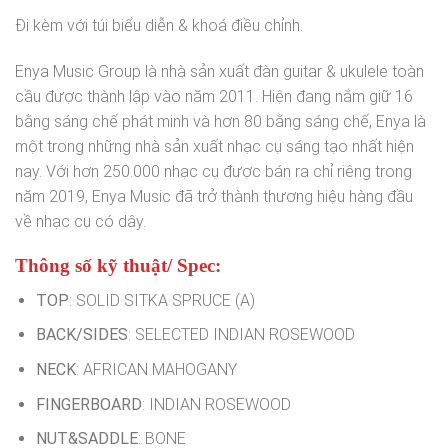
Đi kèm với túi biểu diễn & khoá điều chỉnh.
Enya Music Group là nhà sản xuất đàn guitar & ukulele toàn
cầu được thành lập vào năm 2011. Hiện đang nắm giữ 16
bằng sáng chế phát minh và hơn 80 bằng sáng chế, Enya là
một trong những nhà sản xuất nhạc cụ sáng tạo nhất hiện
nay. Với hơn 250.000 nhạc cụ được bán ra chỉ riêng trong
năm 2019, Enya Music đã trở thành thương hiệu hàng đầu
về nhạc cụ có dây.
Thông số kỹ thuật/ Spec:
TOP
: SOLID SITKA SPRUCE (A)
BACK/SIDES
: SELECTED INDIAN ROSEWOOD
NECK
: AFRICAN MAHOGANY
FINGERBOARD
: INDIAN ROSEWOOD
NUT&SADDLE
: BONE