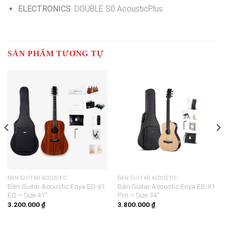
ELECTRONICS
: DOUBLE S0 AcousticPlus
SẢN PHẨM TƯƠNG TỰ
ĐÀN GUITAR ACOUSTIC
ĐÀN GUITAR ACOUSTIC
Đàn Guitar Acoustic Enya ED-X1
Đàn Guitar Acoustic Enya EB-X1
EQ – Size 41″
Pro – Size 34″
3.200.000
₫
3.800.000
₫