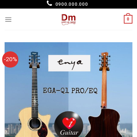
Skip
0900.000.000
to
content
0
-20%