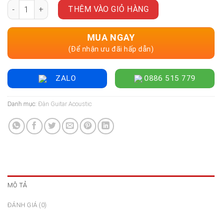
Đàn Guitar Acoustic Enya EM-X0, Natural - Size 36" số lượng
THÊM VÀO GIỎ HÀNG
MUA NGAY
(Để nhận ưu đãi hấp dẫn)
ZALO
0886 515 779
Danh mục:
Đàn Guitar Acoustic
MÔ TẢ
ĐÁNH GIÁ (0)