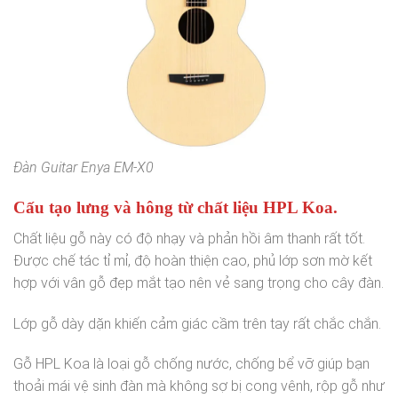
Đàn Guitar Enya EM-X0
Cấu tạo lưng và hông từ chất liệu HPL Koa.
Chất liệu gỗ này có độ nhạy và phản hồi âm thanh rất tốt.
Được chế tác tỉ mỉ, độ hoàn thiện cao, phủ lớp sơn mờ kết
hợp với vân gỗ đẹp mắt tạo nên vẻ sang trọng cho cây đàn.
Lớp gỗ dày dặn khiến cảm giác cầm trên tay rất chắc chắn.
Gỗ HPL Koa là loại gỗ chống nước, chống bể vỡ giúp bạn
thoải mái vệ sinh đàn mà không sợ bị cong vênh, rộp gỗ như