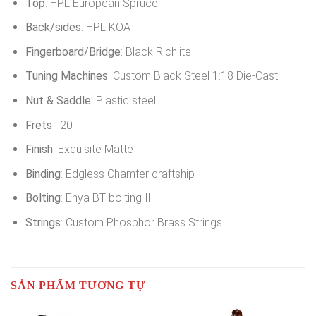
Top
: HPL European Spruce
Back/sides
: HPL KOA
Fingerboard/Bridge
: Black Richlite
Tuning Machines
: Custom Black Steel 1:18 Die-Cast
Nut & Saddle:
Plastic steel
Frets
: 20
Finish
: Exquisite Matte
Binding
: Edgless Chamfer craftship
Bolting
: Enya BT bolting
Ⅱ
Strings
: Custom Phosphor Brass Strings
SẢN PHẨM TƯƠNG TỰ