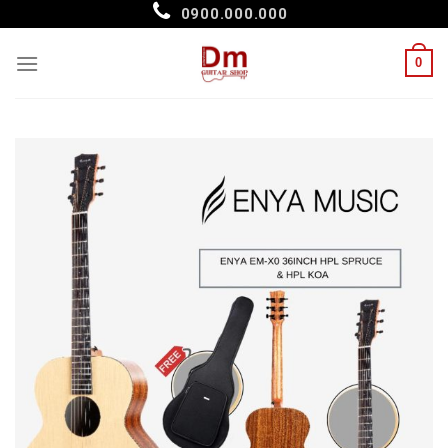
Skip
0900.000.000
to
content
0