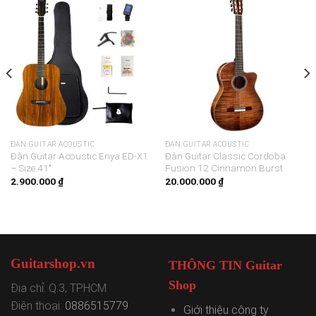
ĐÀN GUITAR ACOUSTIC
ĐÀN GUITAR ACOUSTIC
Đàn Guitar Acoustic Enya ED-X1
Đàn Guitar Classic Cordoba
– Size 41″
Fusion 12 Cinnamon Burst
2.900.000
₫
20.000.000
₫
Guitarshop.vn
THÔNG TIN Guitar
Shop
Địa chỉ: Q.3, TPHCM
Điện thoại:
0886515779
Giới thiệu công ty