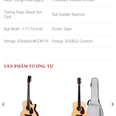
Neck: Congo Mahogany
Fretboard: Radius Richlite
Tuning Pegs: Black Die-
Nut Saddle: Nubone
Cast
Nut Width: 1-11/16 Inch
Finish: Satin
Strings: D’Addario® EXP16
Pickup: DOUBLE Custom
SẢN PHẨM TƯƠNG TỰ