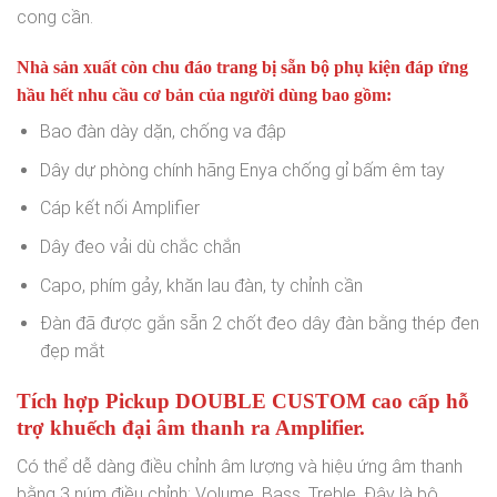
cong cần.
Nhà sản xuất còn chu đáo trang bị sẵn bộ phụ kiện đáp ứng
hầu hết nhu cầu cơ bản của người dùng bao gồm:
Bao đàn dày dặn, chống va đập
Dây dự phòng chính hãng Enya chống gỉ bấm êm tay
Cáp kết nối Amplifier
Dây đeo vải dù chắc chắn
Capo, phím gảy, khăn lau đàn, ty chỉnh cần
Đàn đã được gắn sẵn 2 chốt đeo dây đàn bằng thép đen
đẹp mắt
Tích hợp Pickup DOUBLE CUSTOM cao cấp hỗ
trợ khuếch đại âm thanh ra Amplifier.
Có thể dễ dàng điều chỉnh âm lượng và hiệu ứng âm thanh
bằng 3 núm điều chỉnh: Volume, Bass, Treble. Đây là bộ