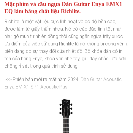
Mặt phím và cầu ngựa Đàn Guitar Enya EMX1
EQ làm bằng chất liệu Richlite.
Richlite là một vật liệu cực linh hoạt và có độ bền cao,
được làm từ giấy thấm nhựa. Nó có các đặc tính tốt như
như gỗ mun tự nhiên đồng thời cũng ngăn ngừa trầy xước.
Ưu điểm của việc sử dụng Richlite là nó không bị cong vênh,
biến dạng do sự thay đổi của nhiệt độ. Bộ khóa đàn có in
tên của hãng Enya, khóa vặn nhẹ tay, giữ dây chắc, lớp sơn
chống rỉ sét trong quá trình sử dụng.
>>> Phiên bản mới ra mắt năm 2024:
Đàn Guitar Acoustic
Enya EM-X1 SP1 AcousticPlus