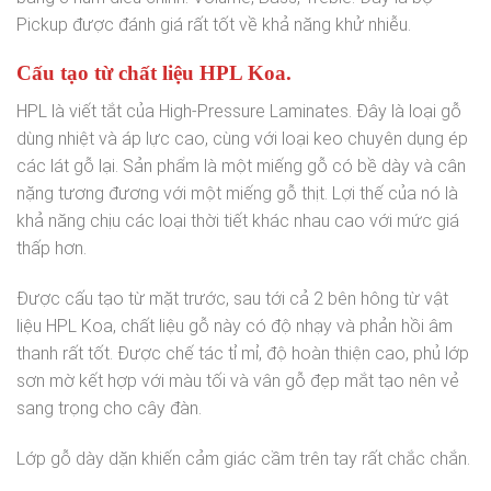
Pickup được đánh giá rất tốt về khả năng khử nhiễu.
Cấu tạo từ chất liệu HPL Koa.
HPL là viết tắt của High-Pressure Laminates. Đây là loại gỗ
dùng nhiệt và áp lực cao, cùng với loại keo chuyên dụng ép
các lát gỗ lại. Sản phẩm là một miếng gỗ có bề dày và cân
nặng tương đương với một miếng gỗ thịt. Lợi thế của nó là
khả năng chịu các loại thời tiết khác nhau cao với mức giá
thấp hơn.
Được cấu tạo từ mặt trước, sau tới cả 2 bên hông từ vật
liệu HPL Koa, chất liệu gỗ này có độ nhạy và phản hồi âm
thanh rất tốt. Được chế tác tỉ mỉ, độ hoàn thiện cao, phủ lớp
sơn mờ kết hợp với màu tối và vân gỗ đẹp mắt tạo nên vẻ
sang trọng cho cây đàn.
Lớp gỗ dày dặn khiến cảm giác cầm trên tay rất chắc chắn.