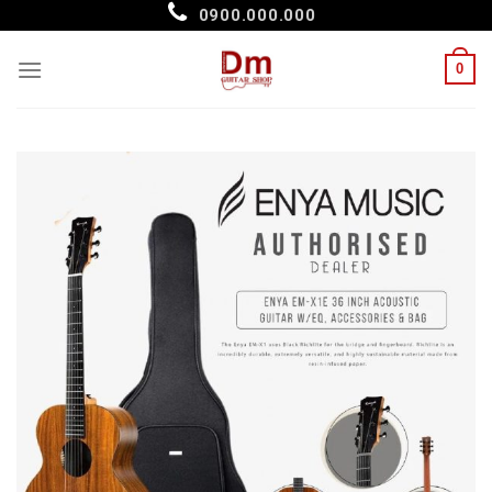
Skip
0900.000.000
to
content
0