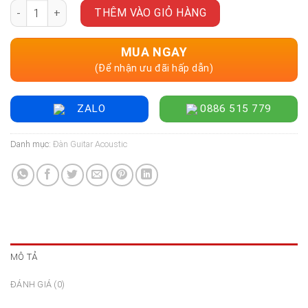
Đàn Guitar Acoustic Enya EM-X1 EQ - Size 36" số lượng
THÊM VÀO GIỎ HÀNG
MUA NGAY
(Để nhận ưu đãi hấp dẫn)
ZALO
0886 515 779
Danh mục:
Đàn Guitar Acoustic
MÔ TẢ
ĐÁNH GIÁ (0)