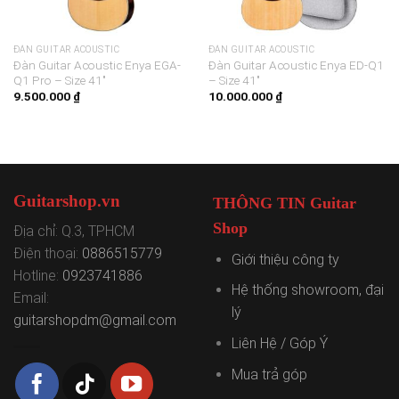
ĐÀN GUITAR ACOUSTIC
ĐÀN GUITAR ACOUSTIC
Đàn Guitar Acoustic Enya EGA-
Đàn Guitar Acoustic Enya ED-Q1
Q1 Pro – Size 41″
– Size 41″
9.500.000
₫
10.000.000
₫
Guitarshop.vn
THÔNG TIN Guitar
Shop
Địa chỉ: Q.3, TPHCM
Điện thoại:
0886515779
Giới thiệu công ty
Hotline:
0923741886
Hệ thống showroom, đại
Email:
lý
guitarshopdm@gmail.com
Liên Hệ / Góp Ý
Mua trả góp