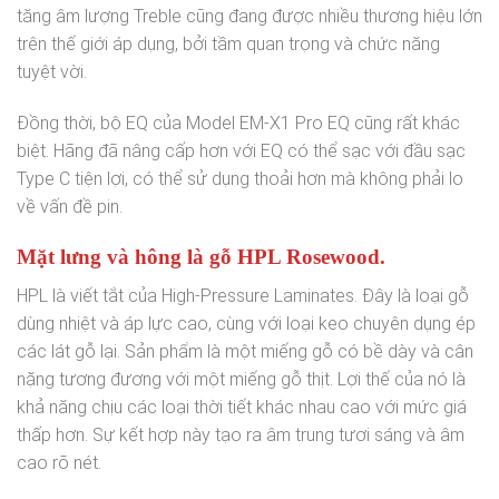
tăng âm lượng Treble cũng đang được nhiều thương hiệu lớn
trên thế giới áp dụng, bởi tầm quan trọng và chức năng
tuyệt vời.
Đồng thời, bộ EQ của Model EM-X1 Pro EQ cũng rất khác
biệt. Hãng đã nâng cấp hơn với EQ có thể sạc với đầu sạc
Type C tiện lợi, có thể sử dụng thoải hơn mà không phải lo
về vấn đề pin.
Mặt lưng và hông là gỗ HPL Rosewood.
HPL là viết tắt của High-Pressure Laminates. Đây là loại gỗ
dùng nhiệt và áp lực cao, cùng với loại keo chuyên dụng ép
các lát gỗ lại. Sản phẩm là một miếng gỗ có bề dày và cân
nặng tương đương với một miếng gỗ thịt. Lợi thế của nó là
khả năng chịu các loại thời tiết khác nhau cao với mức giá
thấp hơn. Sự kết hợp này tạo ra âm trung tươi sáng và âm
cao rõ nét.