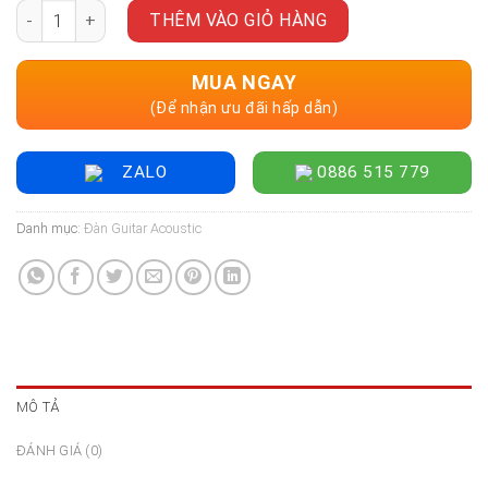
Đàn Guitar Acoustic Enya EM-X1 Pro EQ AcousticPlus - Size 3
THÊM VÀO GIỎ HÀNG
MUA NGAY
(Để nhận ưu đãi hấp dẫn)
ZALO
0886 515 779
Danh mục:
Đàn Guitar Acoustic
MÔ TẢ
ĐÁNH GIÁ (0)