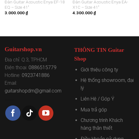
Đàn Guitar Acoustic Enya EF-18
Đàn Guitar Acoustic Enya EA-
EQ – Size 41″
X1C – Size 41″
3.000.000
₫
4.300.000
₫
Guitarshop.vn
THÔNG TIN Guitar
Shop
Địa chỉ: Q.3, TPHCM
Điện thoại:
0886515779
Giới thiệu công ty
Hotline:
0923741886
Hệ thống showroom, đại
Email:
lý
guitarshopdm@gmail.com
Liên Hệ / Góp Ý
Mua trả góp
Chương trình Khách
hàng thân thiết
Điều khoản sử dụng