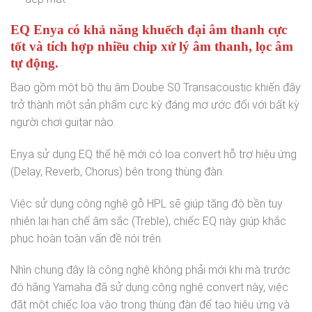
EQ Enya có khả năng khuếch đại âm thanh cực
tốt và tích hợp nhiều chip xử lý âm thanh, lọc âm
tự động.
Bao gồm một bộ thu âm Doube S0 Transacoustic khiến đây
trở thành một sản phẩm cực kỳ đáng mơ ước đối với bất kỳ
người chơi guitar nào.
Enya sử dụng EQ thế hệ mới có loa convert hỗ trợ hiệu ứng
(Delay, Reverb, Chorus) bên trong thùng đàn.
Việc sử dụng công nghệ gỗ HPL sẽ giúp tăng độ bền tuy
nhiên lại hạn chế âm sắc (Treble), chiếc EQ này giúp khắc
phục hoàn toàn vấn đề nói trên.
Nhìn chung đây là công nghệ không phải mới khi mà trước
đó hãng Yamaha đã sử dụng công nghệ convert này, việc
đặt một chiếc loa vào trong thùng đàn để tạo hiệu ứng và