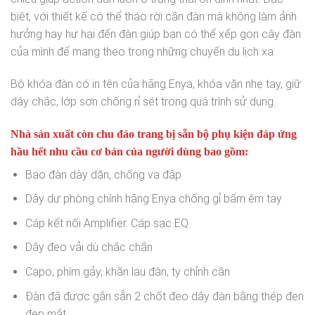
biệt, với thiết kế có thể tháo rời cần đàn mà không làm ảnh
hưởng hay hư hại đến đàn giúp bạn có thể xếp gọn cây đàn
của mình để mang theo trong những chuyến du lịch xa.
Bộ khóa đàn có in tên của hãng Enya, khóa vặn nhẹ tay, giữ
dây chắc, lớp sơn chống rỉ sét trong quá trình sử dụng.
Nhà sản xuất còn chu đáo trang bị sẵn bộ phụ kiện đáp ứng
hầu hết nhu cầu cơ bản của người dùng bao gồm:
Bao đàn dày dặn, chống va đập
Dây dự phòng chính hãng Enya chống gỉ bấm êm tay
Cáp kết nối Amplifier. Cáp sạc EQ
Dây đeo vải dù chắc chắn
Capo, phím gảy, khăn lau đàn, ty chỉnh cần
Đàn đã được gắn sẵn 2 chốt đeo dây đàn bằng thép đen
đẹp mắt