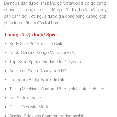
Đế ngựa đàn được làm bằng gỗ Sotawood, có độ cứng
chống nứt trong quá trình đóng chốt đàn, hoặc căng dây,
bên cạnh đó lược ngựa được gia công bằng xương, góp
phần tạo chất âm đàn tốt hơn.
Thông số kỹ thuật/ Spec:
Body Size: 36” Acoustic Guitar
Neck: Genuine Kongo Mahogany (A)
Top: Solid Spruce Air-dried for 10 years
Back and Sides: Rosewood HPL
Fretboard Bridge:Black Richlite
Tuning Machines: Custom 18-cog black steel closed
Nut Saddle: Bone
Finish: Exquisite Matte
Binding: Edgeless Chamfer craftsmanship