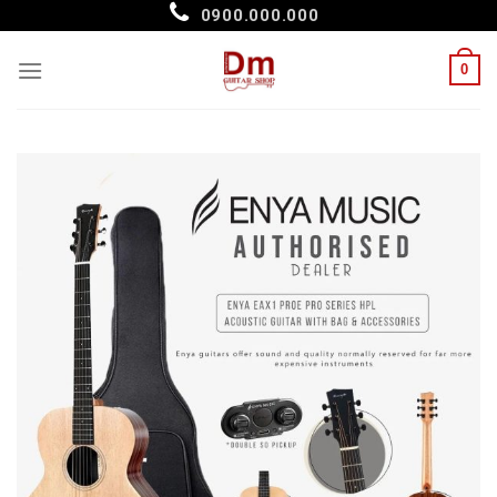
Skip
0900.000.000
to
content
0