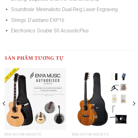
Soundhole: Minimalistic Dual-Ring Laser Engraving
Strings: D’addario EXP16
Electronics: Double S0 AcousticPlus
SẢN PHẨM TƯƠNG TỰ
ĐÀN GUITAR ACOUSTIC
ĐÀN GUITAR ACOUSTIC