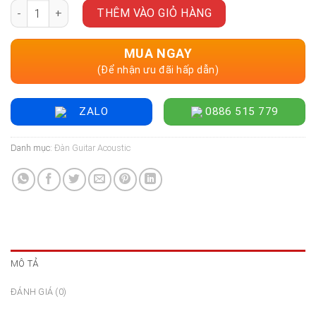
Đàn Guitar Acoustic Enya NOVA GO SP1 AcousticPlus, Purple
là:
tại
THÊM VÀO GIỎ HÀNG
7.500.000 ₫.
là:
5.500.000 ₫.
MUA NGAY
(Để nhận ưu đãi hấp dẫn)
ZALO
0886 515 779
Danh mục:
Đàn Guitar Acoustic
MÔ TẢ
ĐÁNH GIÁ (0)