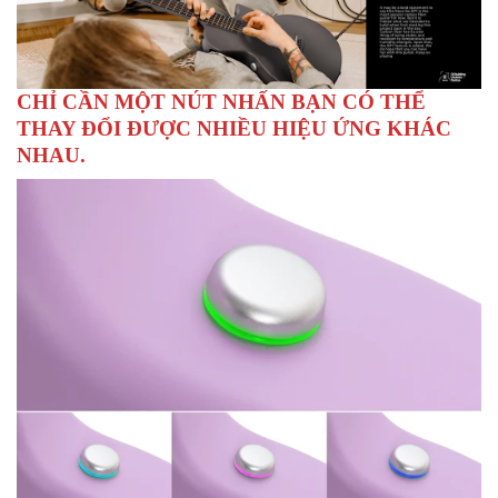
CHỈ CẦN MỘT NÚT NHẤN BẠN CÓ THỂ
THAY ĐỔI ĐƯỢC NHIỀU HIỆU ỨNG KHÁC
NHAU.