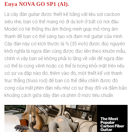
Enya NOVA GO SP1 (AI).
Là cây đàn guitar được thiết kế bằng vật liệu sợi cacbon
siêu nhẹ, bạn có thế mang nó đi du lịch ở bất cứ nơi đâu.
Model có hệ thống thu âm thông minh giúp mở rộng âm
thanh để bạn có thể sáng tạo với đam mê guitar của mình.
Cây đàn này có kích thước là ½ (35 inch) được đúc nguyên
khối nghĩa là ngựa đàn cũng được đúc liền theo khuôn mẫu,
chính vì vậy bạn sẽ không phải lo lắng về vấn để ngựa đàn
có thể bị cong vênh hoặc có thể bị bong khỏi mặt trên nếu
có sự va đập nào đó, thêm vào đó, một thiết kế với thanh
trục thẳng (truss rod) để bạn có thể điều chỉnh được độ
cong của mặt phím đàn nếu như có sự thay đổi và đảm bảo
khoảng cách giữa dây đàn và phím ở mức tiêu chuẩn.