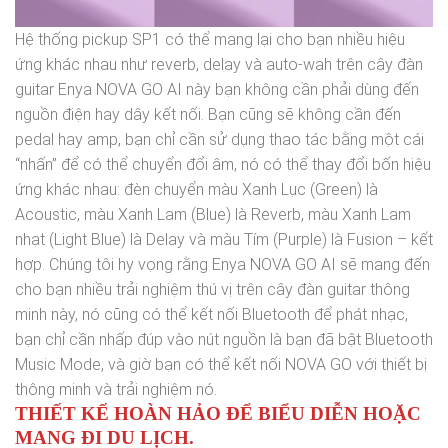
Hệ thống pickup SP1 có thể mang lại cho bạn nhiều hiệu
ứng khác nhau như reverb, delay và auto-wah trên cây đàn
guitar Enya NOVA GO AI này bạn không cần phải dùng đến
nguồn điện hay dây kết nối. Bạn cũng sẽ không cần đến
pedal hay amp, bạn chỉ cần sử dụng thao tác bằng một cái
“nhấn” để có thể chuyển đổi âm, nó có thể thay đổi bốn hiệu
ứng khác nhau: đèn chuyển màu Xanh Lục (Green) là
Acoustic, màu Xanh Lam (Blue) là Reverb, màu Xanh Lam
nhạt (Light Blue) là Delay và màu Tím (Purple) là Fusion – kết
hợp. Chúng tôi hy vọng rằng Enya NOVA GO AI sẽ mang đến
cho bạn nhiều trải nghiệm thú vị trên cây đàn guitar thông
minh này, nó cũng có thể kết nối Bluetooth để phát nhạc,
bạn chỉ cần nhấp đúp vào nút nguồn là bạn đã bật Bluetooth
Music Mode, và giờ bạn có thể kết nối NOVA GO với thiết bị
thông minh và trải nghiệm nó.
THIẾT KẾ HOÀN HẢO ĐỂ BIỂU DIỄN HOẶC
MANG ĐI DU LỊCH.