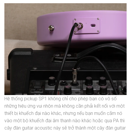
Hệ thống pickup SP1 không chỉ cho phép bạn có vô số
những hiệu ứng vui nhộn mà không cần phải kết nối với một
thiết bị khuếch đại nào khác, nhưng nếu bạn muốn cắm nó
vào một bộ khuếch đại âm thanh nào khác hoặc qua PA thì
cây đàn guitar acoustic này sẽ trở thành một cây đàn guitar