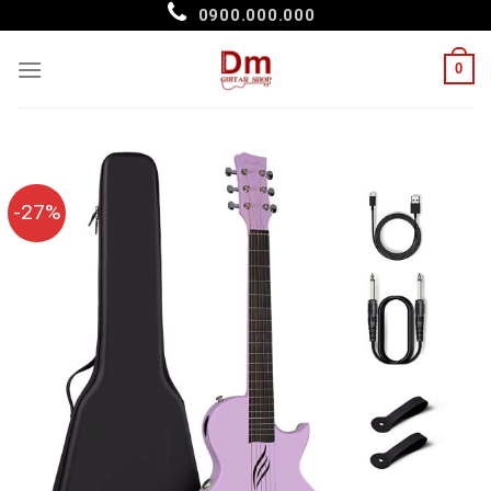
Skip
0900.000.000
to
content
0
-27%