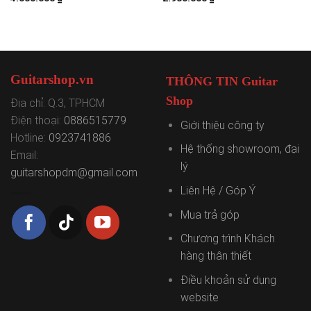
Guitarshop.vn
THÔNG TIN Guitar
Shop
Địa chỉ: Q.3, TPHCM
Điện thoại:
0886515779
Giới thiệu công ty
Hotline:
0923741886
Hệ thống showroom, đại
Email:
lý
guitarshopdm@gmail.com
Liên Hệ / Góp Ý
Mua trả góp
Chương trình Khách
hàng thân thiết
Điều khoản sử dụng
website