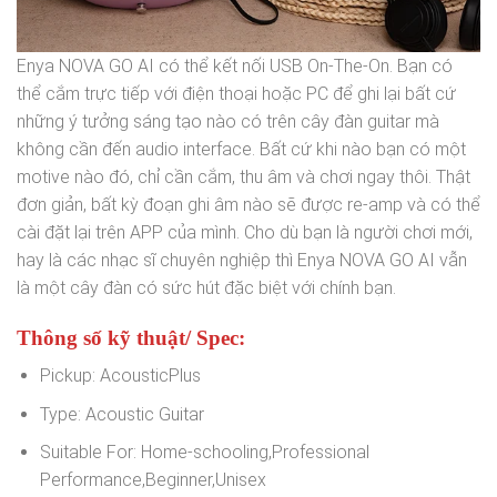
Enya NOVA GO AI có thể kết nối USB On-The-On. Bạn có
thể cắm trực tiếp với điện thoại hoặc PC để ghi lại bất cứ
những ý tưởng sáng tạo nào có trên cây đàn guitar mà
không cần đến audio interface. Bất cứ khi nào bạn có một
motive nào đó, chỉ cần cắm, thu âm và chơi ngay thôi. Thật
đơn giản, bất kỳ đoạn ghi âm nào sẽ được re-amp và có thể
cài đặt lại trên APP của mình. Cho dù bạn là người chơi mới,
hay là các nhạc sĩ chuyên nghiệp thì Enya NOVA GO AI vẫn
là một cây đàn có sức hút đặc biệt với chính bạn.
Thông số kỹ thuật/ Spec:
Pickup:
AcousticPlus
Type:
Acoustic Guitar
Suitable For:
Home-schooling,Professional
Performance,Beginner,Unisex