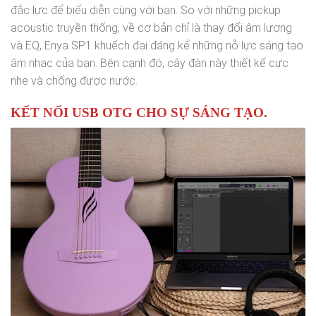
đắc lực để biểu diễn cùng với bạn. So với những pickup
acoustic truyền thống, về cơ bản chỉ là thay đổi âm lượng
và EQ, Enya SP1 khuếch đại đáng kể những nỗ lực sáng tạo
âm nhạc của bạn. Bên cạnh đó, cây đàn này thiết kế cực
nhẹ và chống được nước.
KẾT NỐI USB OTG CHO SỰ SÁNG TẠO.