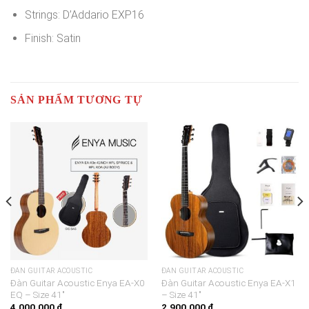
Strings:
D’Addario EXP16
Finish:
Satin
SẢN PHẨM TƯƠNG TỰ
ĐÀN GUITAR ACOUSTIC
ĐÀN GUITAR ACOUSTIC
Đàn Guitar Acoustic Enya EA-X0
Đàn Guitar Acoustic Enya EA-X1
EQ – Size 41″
– Size 41″
4.000.000
₫
2.900.000
₫