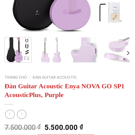
TRANG CHỦ
/
ĐÀN GUITAR ACOUSTIC
Đàn Guitar Acoustic Enya NOVA GO SP1
AcousticPlus, Purple
Giá
Giá
7.500.000
₫
5.500.000
₫
gốc
hiện