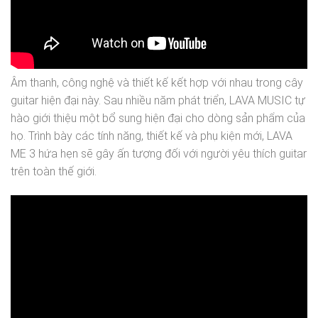
Âm thanh, công nghệ và thiết kế kết hợp với nhau trong cây
guitar hiện đại này. Sau nhiều năm phát triển, LAVA MUSIC tự
hào giới thiệu một bổ sung hiện đại cho dòng sản phẩm của
họ. Trình bày các tính năng, thiết kế và phụ kiện mới, LAVA
ME 3 hứa hẹn sẽ gây ấn tượng đối với người yêu thích guitar
trên toàn thế giới.