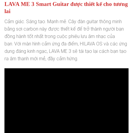
LAVA ME 3 Smart Guitar được thiết kế cho tương
lai
Cảm giác. Sáng tạo. Mạnh mẽ. Cây đàn guitar thông minh
bằng sợi carbon này được thiết kế để trở thành người bạn
đồng hành tốt nhất trong cuộc phiêu lưu âm nhạc của
bạn. Với màn hình cảm ứng đa điểm, HILAVA OS và các ứng
dụng đáng kinh ngạc, LAVA ME 3 sẽ tái tạo lại cách bạn tạo
ra âm thanh mới mẻ, đầy cảm hứng.