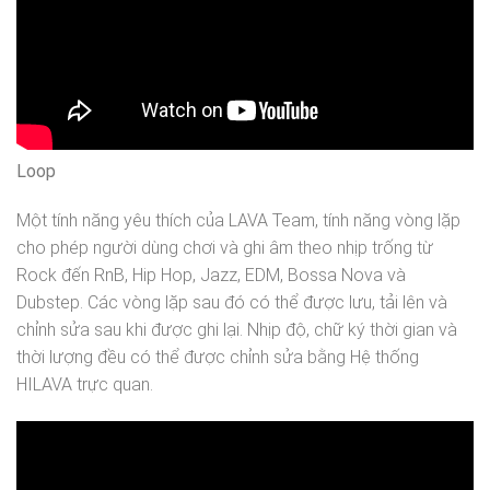
Loop
Một tính năng yêu thích của LAVA Team, tính năng vòng lặp
cho phép người dùng chơi và ghi âm theo nhịp trống từ
Rock đến RnB, Hip Hop, Jazz, EDM, Bossa Nova và
Dubstep. Các vòng lặp sau đó có thể được lưu, tải lên và
chỉnh sửa sau khi được ghi lại. Nhịp độ, chữ ký thời gian và
thời lượng đều có thể được chỉnh sửa bằng Hệ thống
HILAVA trực quan.