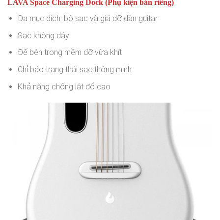
LAVA Space Charging Dock (Phụ kiện bán riêng)
Đa mục đích: bộ sạc và giá đỡ đàn guitar
Sạc không dây
Đế bên trong mềm đỡ vừa khít
Chỉ báo trạng thái sạc thông minh
Khả năng chống lật đổ cao