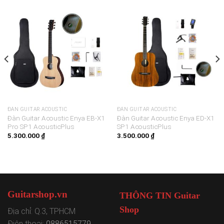
ĐÀN GUITAR ACOUSTIC
ĐÀN GUITAR ACOUSTIC
Đàn Guitar Acoustic Enya EB-X1
Đàn Guitar Acoustic Enya ED-X1
Pro SP1 AcousticPlus
SP1 AcousticPlus
5.300.000
₫
3.500.000
₫
Guitarshop.vn
THÔNG TIN Guitar
Shop
Địa chỉ: Q.3, TPHCM
Điện thoại:
0886515779