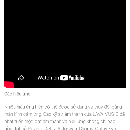
Các hiệu ứng
Nhiều hiệu ứng hiện có thể được sử dụng và thay đổi bằng
màn hình cảm ứng. Các kỹ sư âm thanh của LAVA MUSIC đã
phát triển một loạt âm thanh và hiệu ứng không chỉ bao
gồm tất cả Reverb, Delay, Auto-wah, Chorus, Octave và