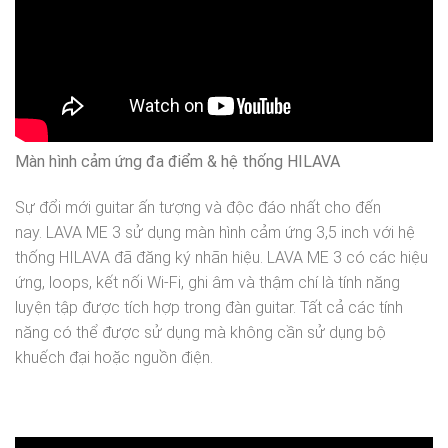
Màn hình cảm ứng đa điểm & hệ thống HILAVA
Sự đổi mới guitar ấn tượng và độc đáo nhất cho đến
nay. LAVA ME 3 sử dụng màn hình cảm ứng 3,5 inch với hệ
thống HILAVA đã đăng ký nhãn hiệu. LAVA ME 3 có các hiệu
ứng, loops, kết nối Wi-Fi, ghi âm và thậm chí là tính năng
luyện tập được tích hợp trong đàn guitar. Tất cả các tính
năng có thể được sử dụng mà không cần sử dụng bộ
khuếch đại hoặc nguồn điện.