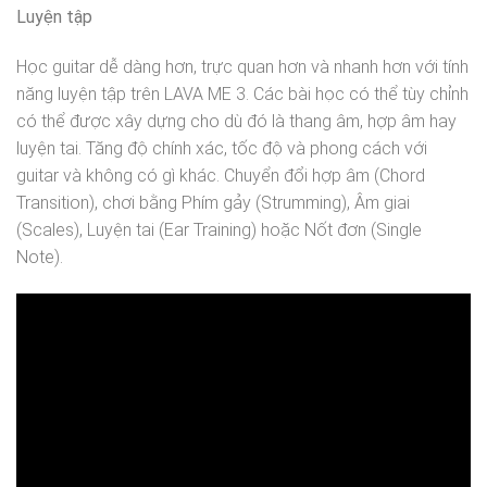
Luyện tập
Học guitar dễ dàng hơn, trực quan hơn và nhanh hơn với tính
năng luyện tập trên LAVA ME 3. Các bài học có thể tùy chỉnh
có thể được xây dựng cho dù đó là thang âm, hợp âm hay
luyện tai. Tăng độ chính xác, tốc độ và phong cách với
guitar và không có gì khác. Chuyển đổi hợp âm (Chord
Transition), chơi bằng Phím gảy (Strumming), Âm giai
(Scales), Luyện tai (Ear Training) hoặc Nốt đơn (Single
Note).