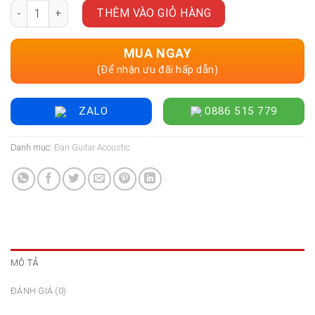
Đàn Guitar Acoustic LAVA ME 3 Size 38", Golden Hour số lượn
THÊM VÀO GIỎ HÀNG
MUA NGAY
(Để nhận ưu đãi hấp dẫn)
ZALO
0886 515 779
Danh mục:
Đàn Guitar Acoustic
MÔ TẢ
ĐÁNH GIÁ (0)