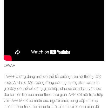
LAVA+
LAVA+ là ứng dụng mới có thể tải xuống trên hệ thống IOS
hoặc Android. Một cộng đồng các nghệ sĩ guitar toàn cầu
giờ đây có thể dễ dàng giao tiếp, chia sẻ âm nhạc và theo
dõi sự tiến bộ của nhau theo thời gian. APP kết nối trực tiếp
với LAVA ME 3 cá nhân của người chơi, cung cấp cho họ
nhiều thông tin khác nhau từ thời gian chơi, không gian dữ