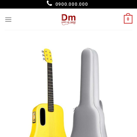
Skip
0900.000.000
to
content
0