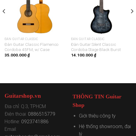
ĐÀN GUITAR CLASSIC
ĐÀN GUITAR CLASSIC
Đàn Guitar Classic Flamenco
Đàn Guitar Silent Classic
Cordoba 45FM, w/ Case
Cordoba Stage Black Burst
35.000.000
₫
14.100.000
₫
Guitarshop.vn
THÔNG TIN Guitar
Shop
Địa chỉ: Q.3, TPHCM
Điện thoại:
0886515779
Giới thiệu công ty
Hotline:
0923741886
Hệ thống showroom, đại
Email:
lý