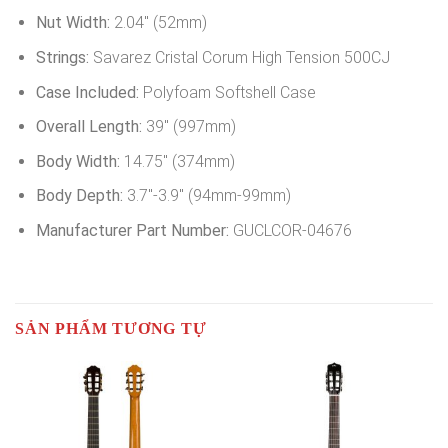
Nut Width:
2.04″ (52mm)
Strings:
Savarez Cristal Corum High Tension 500CJ
Case Included:
Polyfoam Softshell Case
Overall Length:
39″ (997mm)
Body Width:
14.75″ (374mm)
Body Depth:
3.7″-3.9″ (94mm-99mm)
Manufacturer Part Number:
GUCLCOR-04676
SẢN PHẨM TƯƠNG TỰ