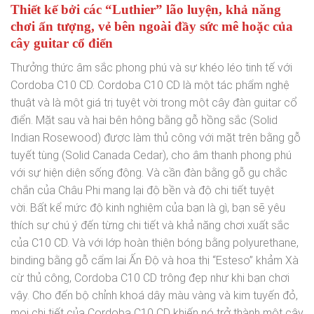
Thiết kế bởi các “Luthier” lão luyện, khả năng
chơi ấn tượng, vẻ bên ngoài đầy sức mê hoặc của
cây guitar cổ điển
Thưởng thức âm sắc phong phú và sự khéo léo tinh tế với
Cordoba C10 CD. Cordoba C10 CD là một tác phẩm nghệ
thuật và là một giá trị tuyệt vời trong một cây đàn guitar cổ
điển. Mặt sau và hai bên hông bằng gỗ hồng sắc (Solid
Indian Rosewood) được làm thủ công với mặt trên bằng gỗ
tuyết tùng (Solid Canada Cedar), cho âm thanh phong phú
với sự hiện diện sống động. Và cần đàn bằng gỗ gụ chắc
chắn của Châu Phi mang lại độ bền và độ chi tiết tuyệt
vời. Bất kể mức độ kinh nghiệm của bạn là gì, bạn sẽ yêu
thích sự chú ý đến từng chi tiết và khả năng chơi xuất sắc
của C10 CD. Và với lớp hoàn thiện bóng bằng polyurethane,
binding bằng gỗ cẩm lai Ấn Độ và hoa thị “Esteso” khảm Xà
cừ thủ công, Cordoba C10 CD trông đẹp như khi bạn chơi
vậy. Cho đến bộ chỉnh khoá dây màu vàng và kim tuyến đỏ,
mọi chi tiết của Cordoba C10 CD khiến nó trở thành một cây