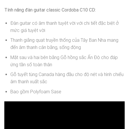
Tính năng đàn guitar classic Cordoba C10 CD:
Đàn guitar có âm thanh tuyệt vời với chi tiết đặc biệt ở
mức giá tuyệt vời
Thanh giằng quạt truyền thống của Tây Ban Nha mang
đến âm thanh cân bằng, sống động
Mặt sau và hai bên bằng Gỗ hồng sắc Ấn Độ cho đáp
ứng tần số toàn thân
Gỗ tuyết tùng Canada hàng đầu cho độ nét và hình chiếu
âm thanh xuất sắc
Bao gồm Polyfoam Sase