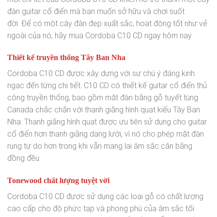
đàn guitar cổ điển mà bạn muốn sở hữu và chơi suốt
đời. Để có một cây đàn đẹp xuất sắc, hoạt động tốt như vẻ
ngoài của nó, hãy mua Cordoba C10 CD ngay hôm nay.
Thiết kế truyền thống Tây Ban Nha
Cordoba C10 CD được xây dựng với sự chú ý đáng kinh
ngạc đến từng chi tiết. C10 CD có thiết kế guitar cổ điển thủ
công truyền thống, bao gồm mặt đàn bằng gỗ tuyết tùng
Canada chắc chắn với thanh giằng hình quạt kiểu Tây Ban
Nha. Thanh giằng hình quạt được ưu tiên sử dụng cho guitar
cổ điển hơn thanh giằng dạng lưới, vì nó cho phép mặt đàn
rung tự do hơn trong khi vẫn mang lại âm sắc cân bằng
đồng đều.
Tonewood chất lượng tuyệt vời
Cordoba C10 CD được sử dụng các loại gỗ có chất lượng
cao cấp cho độ phức tạp và phong phú của âm sắc tối