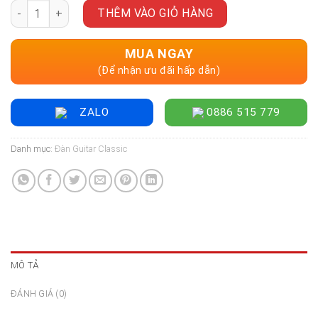
Đàn Guitar Classic Cordoba C10 CD/IN w/Bag số lượng
THÊM VÀO GIỎ HÀNG
MUA NGAY
(Để nhận ưu đãi hấp dẫn)
ZALO
0886 515 779
Danh mục:
Đàn Guitar Classic
MÔ TẢ
ĐÁNH GIÁ (0)