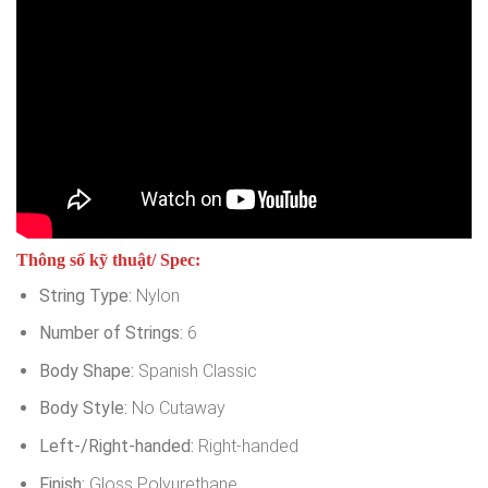
Thông số kỹ thuật/ Spec:
String Type:
Nylon
Number of Strings:
6
Body Shape:
Spanish Classic
Body Style:
No Cutaway
Left-/Right-handed:
Right-handed
Finish:
Gloss Polyurethane