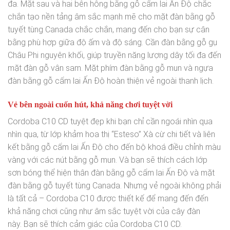
đa. Mặt sau và hai bên hông bằng gỗ cẩm lai Ấn Độ chắc
chắn tạo nền tảng âm sắc mạnh mẽ cho mặt đàn bằng gỗ
tuyết tùng Canada chắc chắn, mang đến cho bạn sự cân
bằng phù hợp giữa độ ấm và độ sáng. Cần đàn bằng gỗ gụ
Châu Phi nguyên khối, giúp truyền năng lượng dây tối đa đến
mặt đàn gỗ vân sam. Mặt phím đàn bằng gỗ mun và ngựa
đàn bằng gỗ cẩm lai Ấn Độ hoàn thiện vẻ ngoài thanh lịch.
Vẻ bên ngoài cuốn hút, khả năng chơi tuyệt vời
Cordoba C10 CD tuyệt đẹp khi bạn chỉ cần ngoái nhìn qua
nhìn qua, từ lớp khảm hoa thị “Esteso” Xà cừ chi tiết và liên
kết bằng gỗ cẩm lai Ấn Độ cho đến bộ khoá điều chỉnh màu
vàng với các nút bằng gỗ mun. Và bạn sẽ thích cách lớp
sơn bóng thể hiện thân đàn bằng gỗ cẩm lai Ấn Độ và mặt
đàn bằng gỗ tuyết tùng Canada. Nhưng vẻ ngoài không phải
là tất cả – Cordoba C10 được thiết kế để mang đến đến
khả năng chơi cũng như âm sắc tuyệt vời của cây đàn
này. Bạn sẽ thích cảm giác của Cordoba C10 CD.