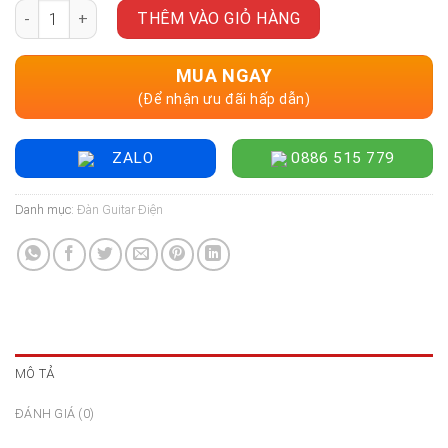
Đàn Guitar Điện Auriga A-220 Stratocaster HSS, Maple Finger
THÊM VÀO GIỎ HÀNG
MUA NGAY
(Để nhận ưu đãi hấp dẫn)
ZALO
0886 515 779
Danh mục:
Đàn Guitar Điện
MÔ TẢ
ĐÁNH GIÁ (0)