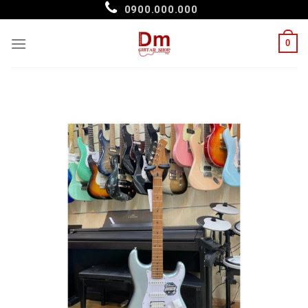
Skip
0900.000.000
to
content
0