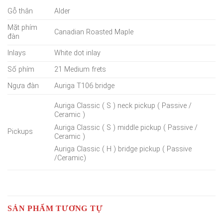
Gỗ thân
Alder
Mặt phím
Canadian Roasted Maple
đàn
Inlays
White dot inlay
Số phím
21 Medium frets
Ngựa đàn
Auriga T106 bridge
Auriga Classic ( S ) neck pickup ( Passive /
Ceramic )
Auriga Classic ( S ) middle pickup ( Passive /
Pickups
Ceramic )
Auriga Classic ( H ) bridge pickup ( Passive
/Ceramic)
SẢN PHẨM TƯƠNG TỰ