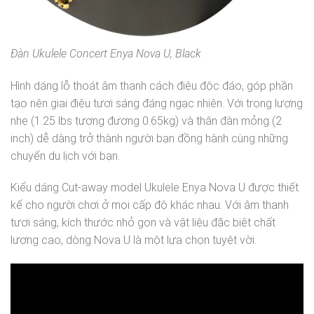
Đàn Ukulele Concert Enya Nova U, Black
Hình dáng lỗ thoát âm thanh cách điệu độc đáo, góp phần
tạo nên giai điệu tươi sáng đáng ngạc nhiên. Với trọng lượng
nhẹ (1.25 lbs tương đương 0.65kg) và thân đàn mỏng (2
inch) dễ dàng trở thành người bạn đồng hành cùng những
chuyến du lịch với bạn.
Kiểu dáng Cut-away model Ukulele Enya Nova U được thiết
kế cho người chơi ở mọi cấp độ khác nhau. Với âm thanh
tươi sáng, kích thước nhỏ gọn và vật liệu đặc biệt chất
lượng cao, dòng Nova U là một lựa chọn tuyệt vời.