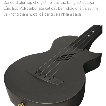
Concert) phù hợp cho giới trẻ, cấu tạo bằng sợi cacbon
tổng hợp Polycarbonate kết cấu bền, chắc chắn, siêu nhẹ
và không thấm nước, dễ dàng vệ sinh làm sạch.