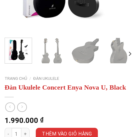
TRANG CHỦ
/
ĐÀN UKULELE
Đàn Ukulele Concert Enya Nova U, Black
1.990.000
₫
Đàn Ukulele Concert Enya Nova U, Black số lượng
THÊM VÀO GIỎ HÀNG