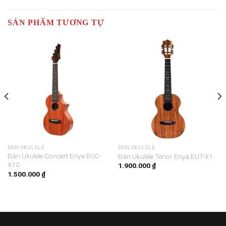
SẢN PHẨM TƯƠNG TỰ
ĐÀN UKULELE
ĐÀN UKULELE
Đàn Ukulele Concert Enya EUC-
Đàn Ukulele Tenor Enya EUT-X1
X1C
1.900.000
₫
1.500.000
₫
00 ₫.