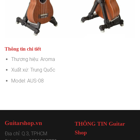
Thông tin chi tiết
Thương hiệu: Aroma
Xuất xứ: Trung Quốc
Model: AUS-08
Guitarshop.vn
THÔNG TIN Guitar
Shop
Địa chỉ: Q.3, TPHCM