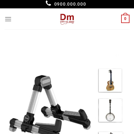
Skip
0900.000.000
to
content
0