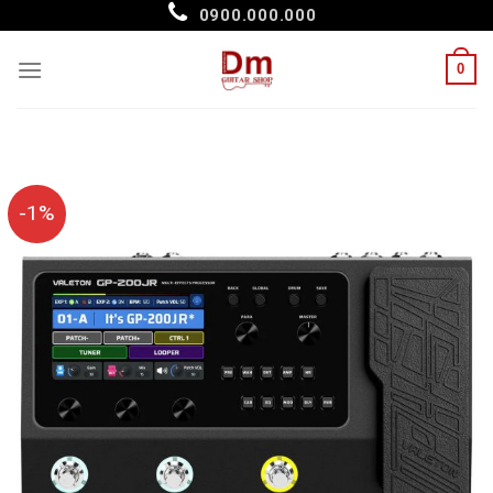
Skip
0900.000.000
to
content
0
-1%