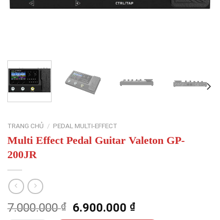
TRANG CHỦ
/
PEDAL MULTI-EFFECT
Multi Effect Pedal Guitar Valeton GP-
200JR
Giá
Giá
7.000.000
₫
6.900.000
₫
gốc
hiện