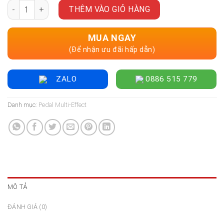
Multi Effect Pedal Guitar Valeton GP-200JR số lượng
là:
tại
THÊM VÀO GIỎ HÀNG
7.000.000 ₫.
là:
6.900.000 ₫.
MUA NGAY
(Để nhận ưu đãi hấp dẫn)
ZALO
0886 515 779
Danh mục:
Pedal Multi-Effect
MÔ TẢ
ĐÁNH GIÁ (0)