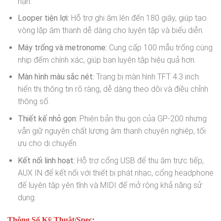
hạn.
Looper tiện lợi:
Hỗ trợ ghi âm lên đến 180 giây, giúp tạo
vòng lặp âm thanh dễ dàng cho luyện tập và biểu diễn.
Máy trống và metronome:
Cung cấp 100 mẫu trống cùng
nhịp đếm chính xác, giúp bạn luyện tập hiệu quả hơn.
Màn hình màu sắc nét:
Trang bị màn hình TFT 4.3 inch
hiển thị thông tin rõ ràng, dễ dàng theo dõi và điều chỉnh
thông số.
Thiết kế nhỏ gọn:
Phiên bản thu gọn của GP-200 nhưng
vẫn giữ nguyên chất lượng âm thanh chuyên nghiệp, tối
ưu cho di chuyển.
Kết nối linh hoạt:
Hỗ trợ cổng USB để thu âm trực tiếp,
AUX IN để kết nối với thiết bị phát nhạc, cổng headphone
để luyện tập yên tĩnh và MIDI để mở rộng khả năng sử
dụng.
Thông Số Kỹ Thuật/Spec: