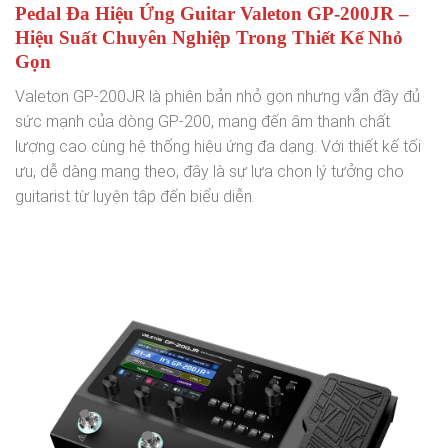
Pedal Đa Hiệu Ứng Guitar Valeton GP-200JR –
Hiệu Suất Chuyên Nghiệp Trong Thiết Kế Nhỏ
Gọn
Valeton GP-200JR là phiên bản nhỏ gọn nhưng vẫn đầy đủ
sức mạnh của dòng GP-200, mang đến âm thanh chất
lượng cao cùng hệ thống hiệu ứng đa dạng. Với thiết kế tối
ưu, dễ dàng mang theo, đây là sự lựa chọn lý tưởng cho
guitarist từ luyện tập đến biểu diễn.