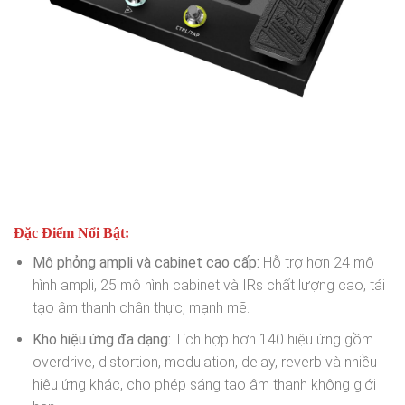
Đặc Điểm Nổi Bật:
Mô phỏng ampli và cabinet cao cấp:
Hỗ trợ hơn 24 mô
hình ampli, 25 mô hình cabinet và IRs chất lượng cao, tái
tạo âm thanh chân thực, mạnh mẽ.
Kho hiệu ứng đa dạng:
Tích hợp hơn 140 hiệu ứng gồm
overdrive, distortion, modulation, delay, reverb và nhiều
hiệu ứng khác, cho phép sáng tạo âm thanh không giới