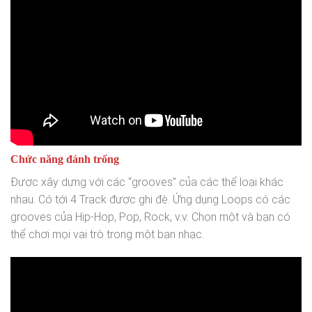
Chức năng đánh trống
Được xây dựng với các “grooves” của các thể loại khác
nhau. Có tới 4 Track được ghi đè. Ứng dụng Loops có các
grooves của Hip-Hop, Pop, Rock, v.v. Chọn một và bạn có
thể chơi mọi vai trò trong một ban nhạc.