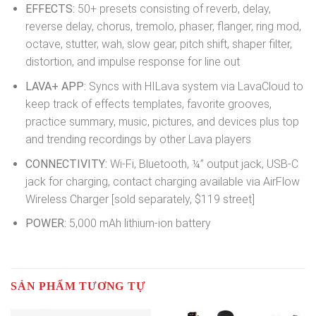
EFFECTS:
50+ presets consisting of reverb, delay,
reverse delay, chorus, tremolo, phaser, flanger, ring mod,
octave, stutter, wah, slow gear, pitch shift, shaper filter,
distortion, and impulse response for line out
LAVA+ APP:
Syncs with HILava system via LavaCloud to
keep track of effects templates, favorite grooves,
practice summary, music, pictures, and devices plus top
and trending recordings by other Lava players
CONNECTIVITY:
Wi-Fi, Bluetooth, ¼” output jack, USB-C
jack for charging, contact charging available via AirFlow
Wireless Charger [sold separately, $119 street]
POWER:
5,000 mAh lithium-ion battery
SẢN PHẨM TƯƠNG TỰ