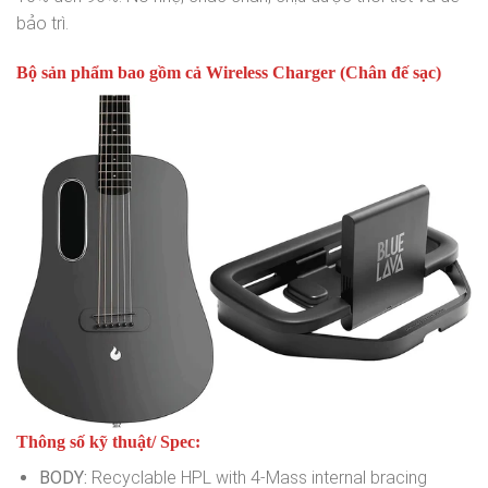
bảo trì.
Bộ sản phẩm bao gồm cả Wireless Charger (Chân đế sạc)
Thông số kỹ thuật/ Spec:
BODY:
Recyclable HPL with 4-Mass internal bracing