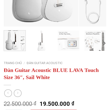
TRANG CHỦ
/
ĐÀN GUITAR ACOUSTIC
Đàn Guitar Acoustic BLUE LAVA Touch
Size 36″, Sail White
Giá
Giá
22.500.000
₫
19.500.000
₫
gốc
hiện