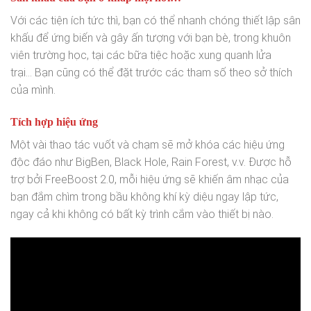
Với các tiện ích tức thì, bạn có thể nhanh chóng thiết lập sân
khấu để ứng biến và gây ấn tượng với bạn bè, trong khuôn
viên trường học, tại các bữa tiệc hoặc xung quanh lửa
trại… Bạn cũng có thể đặt trước các tham số theo sở thích
của mình.
Tích hợp hiệu ứng
Một vài thao tác vuốt và chạm sẽ mở khóa các hiệu ứng
độc đáo như BigBen, Black Hole, Rain Forest, v.v. Được hỗ
trợ bởi FreeBoost 2.0, mỗi hiệu ứng sẽ khiến âm nhạc của
bạn đắm chìm trong bầu không khí kỳ diệu ngay lập tức,
ngay cả khi không có bất kỳ trình cắm vào thiết bị nào.