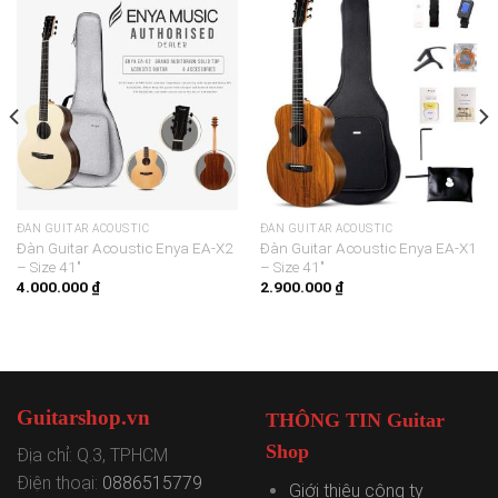
ĐÀN GUITAR ACOUSTIC
ĐÀN GUITAR ACOUSTIC
Đàn Guitar Acoustic Enya EA-X2
Đàn Guitar Acoustic Enya EA-X1
– Size 41″
– Size 41″
4.000.000
₫
2.900.000
₫
Guitarshop.vn
THÔNG TIN Guitar
Shop
Địa chỉ: Q.3, TPHCM
Điện thoại:
0886515779
Giới thiệu công ty