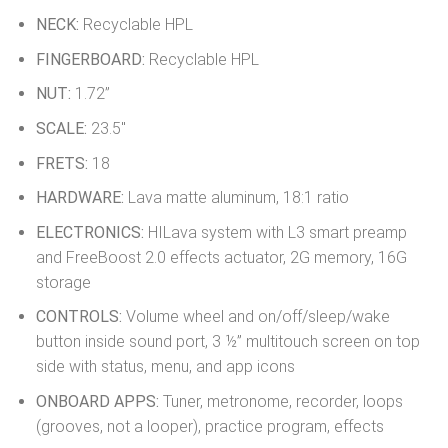
NECK:
Recyclable HPL
FINGERBOARD:
Recyclable HPL
NUT:
1.72”
SCALE:
23.5″
FRETS:
18
HARDWARE:
Lava matte aluminum, 18:1 ratio
ELECTRONICS:
HILava system with L3 smart preamp
and FreeBoost 2.0 effects actuator, 2G memory, 16G
storage
CONTROLS:
Volume wheel and on/off/sleep/wake
button inside sound port, 3 ½” multitouch screen on top
side with status, menu, and app icons
ONBOARD APPS:
Tuner, metronome, recorder, loops
(grooves, not a looper), practice program, effects