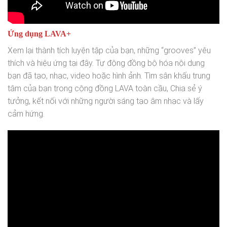
Ứng dụng LAVA+
Xem lại thành tích luyện tập của bạn, những “grooves” yêu
thích và hiệu ứng tại đây. Tự động đồng bộ hóa nội dung
bạn đã tạo, nhạc, video hoặc hình ảnh. Tìm sân khấu trung
tâm của bạn trong cộng đồng LAVA toàn cầu, Chia sẻ ý
tưởng, kết nối với những người sáng tạo âm nhạc và lấy
cảm hứng.