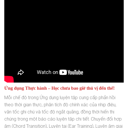
Ứng dụng Thực hành – Học chưa bao giờ thú vị đến thế!
Mỗi chế độ trong Ứng dụng luyện tập cung cấp phản hồi
theo thời gian thực, phân tích độ chính xác của nhịp điệu,
vận tốc ghi chú và tốc độ ngắt quãng, đồng thời hiển thị
chúng trong một báo cáo luyện tập chi tiết. Chuyển đổi hợp
âm (Chord Transition), Luyện tai (Ear Training), Luyện âm giai