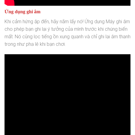
Ứng dụng ghi âm
Khi cảm hứng ập đến, hãy nắm lấy nó! Ứng dụng Máy ghi âm
cho phép bạn ghi lại ý tưởng của mình trước khi chúng biến
mất. Nó cũng lọc tiếng ồn xung quanh và chỉ ghi lại âm thanh
trong như pha lê khi bạn chơi.