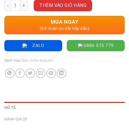
Đàn Guitar Acoustic BLUE LAVA Touch Size 36", Sail White số
là:
tại
THÊM VÀO GIỎ HÀNG
22.500.000 ₫.
là:
19.500.000 ₫.
MUA NGAY
(Để nhận ưu đãi hấp dẫn)
ZALO
0886 515 779
Danh mục:
Đàn Guitar Acoustic
MÔ TẢ
ĐÁNH GIÁ (0)