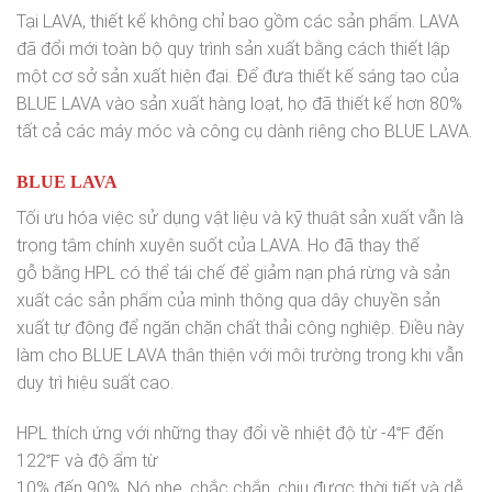
Tại LAVA, thiết kế không chỉ bao gồm các sản phẩm. LAVA
đã đổi mới toàn bộ quy trình sản xuất bằng cách thiết lập
một cơ sở sản xuất hiện đại. Để đưa thiết kế sáng tạo của
BLUE LAVA vào sản xuất hàng loạt,
họ đã thiết kế hơn 80%
tất cả các máy móc và công cụ dành riêng cho BLUE LAVA.
BLUE LAVA
Tối ưu hóa việc sử dụng vật liệu và kỹ thuật sản xuất vẫn là
trọng tâm chính xuyên suốt của LAVA. Họ đã thay thế
gỗ bằng HPL có thể tái chế để giảm nạn phá rừng và sản
xuất các sản phẩm của mình thông qua dây chuyền sản
xuất tự động để ngăn chặn chất thải công nghiệp. Điều này
làm cho BLUE LAVA thân thiện với môi trường trong khi vẫn
duy trì hiệu suất cao.
HPL thích ứng với những thay đổi về nhiệt độ từ -4℉ đến
122℉ và độ ẩm từ
10% đến 90%. Nó nhẹ, chắc chắn, chịu được thời tiết và dễ