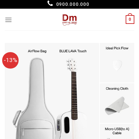
Skip
0900.000.000
to
content
0
-13%