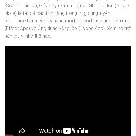
(Scale Training), Gảy dây (Strmming) và Ghi chú đơn (Single
Note) là tất cả các tính năng trong ứng dụng luyện
tập.
Thực hành các kỹ năng mới học với Ứng dụng hiệu ứng
(Effect App) và Ứng dụng vòng lặp (Loops App). Xem nó trở
nên thú vị như thế nào.