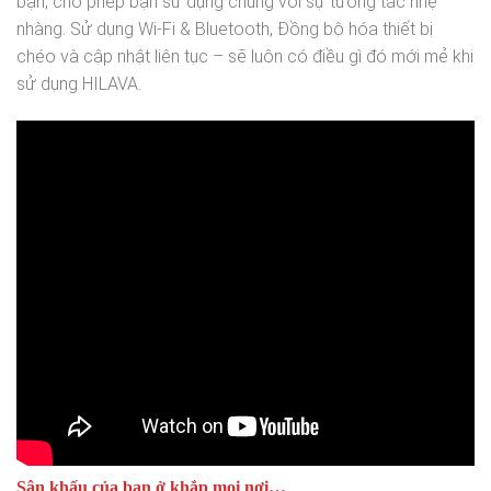
bạn, cho phép bạn sử dụng chúng với sự tương tác nhẹ
nhàng. Sử dụng Wi-Fi & Bluetooth, Đồng bộ hóa thiết bị
chéo và cập nhật liên tục – sẽ luôn có điều gì đó mới mẻ khi
sử dụng HILAVA.
Sân khấu của bạn ở khắp mọi nơi…