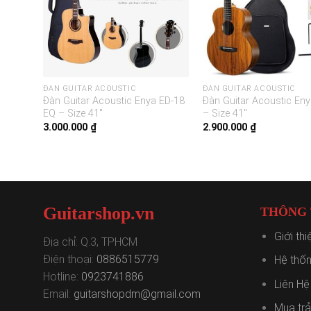
ĐÀN GUITAR ACOUSTIC
ĐÀN GUITAR ACOUSTIC
 EA-Q1
Đàn Guitar Acoustic Enya ED-18
Đàn Guitar Acoustic En
EQ – Size 41″
– Size 41″
3.000.000
₫
2.900.000
₫
Guitarshop.vn
THÔNG T
Giới th
Địa chỉ: Q.3, TPHCM
Điện thoại:
0886515779
Hệ thốn
Hotline:
0923741886
Liên Hệ
Email:
guitarshopdm@gmail.com
Mua tr