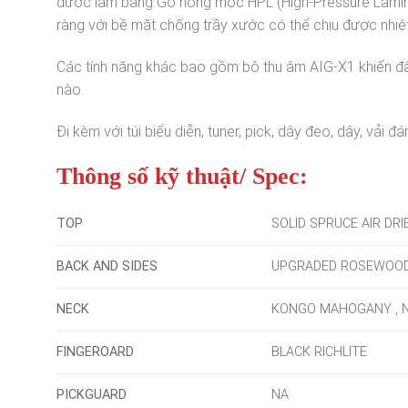
được làm bằng Gỗ hồng mộc HPL (High-Pressure Laminat
ràng với bề mặt chống trầy xước có thể chịu được nhiệt
Các tính năng khác bao gồm bộ thu âm AIG-X1 khiến đâ
nào.
Đi kèm với túi biểu diễn, tuner, pick, dây đeo, dây, vải đ
Thông số kỹ thuật/ Spec:
TOP
SOLID SPRUCE AIR DRI
BACK AND SIDES
UPGRADED ROSEWOOD
NECK
KONGO MAHOGANY , N
FINGEROARD
BLACK RICHLITE
PICKGUARD
NA