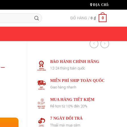
ĐỊA CHỈ:
0
GIỎ HÀNG /
0
₫
BẢO HÀNH CHÍNH HÃNG
 –
12-24 tháng toàn quốc
MIỄN PHÍ SHIP TOÀN QUỐC
Giao hàng nhanh
MUA HÀNG TIẾT KIỆM
Rẻ hơn từ 10% đến 20%
7 NGÀY ĐỔI TRẢ
Thoải mái mua sắm