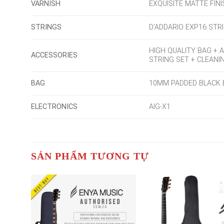
VARNISH
EXQUISITE MATTE FIN
STRINGS
D’ADDARIO EXP16 STR
HIGH QUALITY BAG + 
ACCESSORIES
STRING SET + CLEANI
BAG
10MM PADDED BLACK
ELECTRONICS
AIG-X1
SẢN PHẨM TƯƠNG TỰ