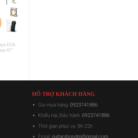
nya EGA-
ize 41″
HỖ TRỢ KHÁCH HÀNG
Gọi mua hàng:
0923741886
Khiếu nại, Bảo hành:
0923741886
Thời gian phục vụ: 8h-22h
Email:
guitarshopdm@gmail.com