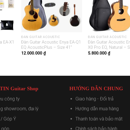
ĐÀN GUITAR ACOUSTIC
ĐÀN GUITAR ACOUSTIC
ya EA-X1
Đàn Guitar Acoustic Enya EA-Q1
Đàn Guitar Acoustic E
EQ AcousticPlus – Size 41″
X0 Pro EQ, Natural – S
12.000.000
₫
5.800.000
₫
IN Guitar Shop
HƯỚNG DẪN CHUNG
iệu công ty
Giao hàng - Đổi trả
g showroom, đại lý
Hướng dẫn mua hàng
 / Góp Ý
Thanh toán và bảo mật
ả góp
Chính sách bảo hành