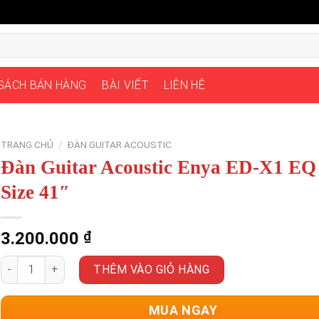
 SÁCH BÁN HÀNG
BÀI VIẾT
LIÊN HỆ
TRANG CHỦ
/
ĐÀN GUITAR ACOUSTIC
Đàn Guitar Acoustic Enya ED-X1 EQ
Size 41″
3.200.000
₫
Đàn Guitar Acoustic Enya ED-X1 EQ - Size 41" số lượng
THÊM VÀO GIỎ HÀNG
MUA NGAY