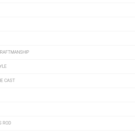
CRAFTMANSHIP
YLE
IE CAST
S ROD