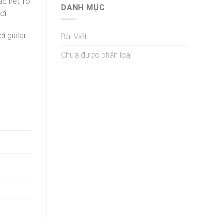
c nét, rõ
DANH MỤC
ơi.
i guitar
Bài Viết
Chưa được phân loại