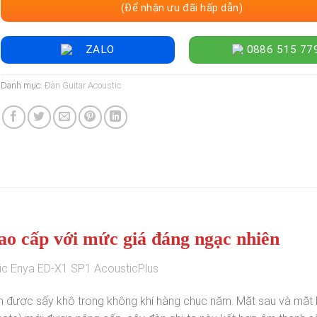
(Để nhận ưu đãi hấp dẫn)
ZALO
0886 515 77
Danh mục:
Đàn Guitar Acoustic
o cấp với mức giá đáng ngạc nhiên
ic Enya ED-X1 SP1 AcousticPlus
m được sấy khô trong không khí hàng chục năm. Mặt sau và mặt