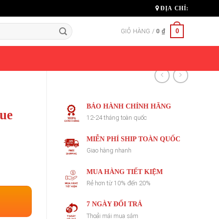
ĐỊA CHỈ:
0
GIỎ HÀNG /
0
₫
BẢO HÀNH CHÍNH HÃNG
lue
12-24 tháng toàn quốc
MIỄN PHÍ SHIP TOÀN QUỐC
Giao hàng nhanh
MUA HÀNG TIẾT KIỆM
Rẻ hơn từ 10% đến 20%
7 NGÀY ĐỔI TRẢ
Thoải mái mua sắm