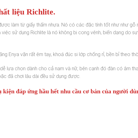
t liệu Richlite.
o, được làm từ giấy thấm nhựa. Nó có các đặc tính tốt như như gỗ
việc sử dụng Richlite là nó không bị cong vênh, biến dạng do sự
 Enya vặn rất êm tay, khoá đúc si lớp chống rỉ, bền bỉ theo thời
u dễ lựa chọn dành cho cả nam và nữ, bên cạnh đó đàn có âm tha
ặc đã chơi lâu dài đều sử dụng được.
ụ kiện đáp ứng hầu hết nhu cầu cơ bản của người dù