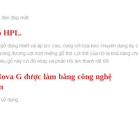
p đen đẹp mắt
ỗ HPL.
i gỗ dùng nhiệt và áp lực cao, cùng với loại keo chuyên dụng ép 
ơng đương với một miếng gỗ thịt. Lợi thế của nó là khả năng ch
liệu gỗ này có độ nhạy và phản hồi âm thanh rất tốt.
Nova G được làm bằng công nghệ
n
 sử dụng.