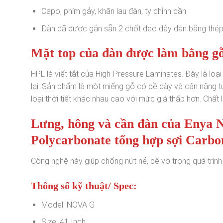
Capo, phím gảy, khăn lau đàn, ty chỉnh cần
Đàn đã được gắn sẵn 2 chốt đeo dây đàn bằng thé
Mặt top của đàn được làm bằng g
HPL là viết tắt của High-Pressure Laminates. Đây là loạ
lại. Sản phẩm là một miếng gỗ có bề dày và cân nặng tư
loại thời tiết khác nhau cao với mức giá thấp hơn. Chất 
Lưng, hông và cần đàn của Enya 
Polycarbonate tổng hợp sợi Carbo
Công nghệ này giúp chống nứt nẻ, bể vỡ trong quá trình
Thông số kỹ thuật/ Spec:
Model: NOVA G
Size: 41 Inch