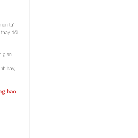
 mun tự
 thay đổi
 gian.
nh hay,
ng bao