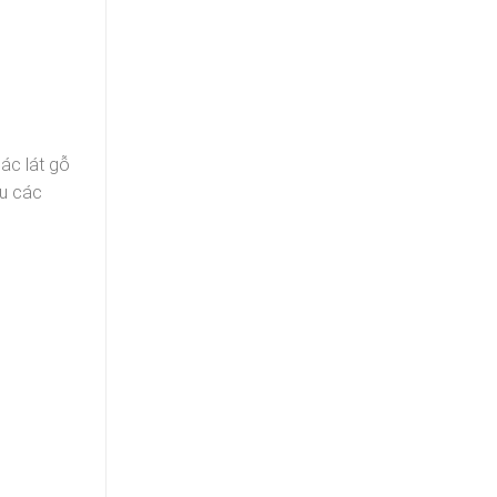
các lát gỗ
ịu các