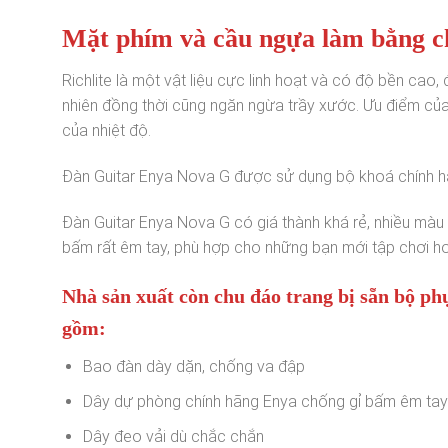
Mặt phím và cầu ngựa làm bằng chấ
Richlite là một vật liệu cực linh hoạt và có độ bền ca
nhiên đồng thời cũng ngăn ngừa trầy xước. Ưu điểm của 
của nhiệt độ.
Đàn Guitar Enya Nova G được sử dụng bộ khoá chính hãng
Đàn Guitar Enya Nova G có giá thành khá rẻ, nhiều mà
bấm rất êm tay, phù hợp cho những bạn mới tập chơi ho
Nhà sản xuất còn chu đáo trang bị sẵn bộ ph
gồm:
Bao đàn dày dặn, chống va đập
Dây dự phòng chính hãng Enya chống gỉ bấm êm tay
Dây đeo vải dù chắc chắn