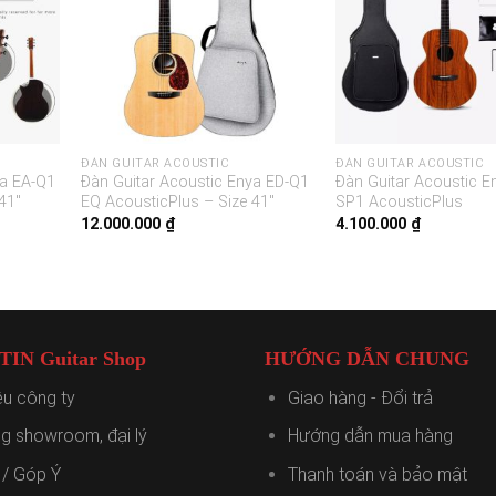
ĐÀN GUITAR ACOUSTIC
ĐÀN GUITAR ACOUSTIC
ya EA-Q1
Đàn Guitar Acoustic Enya ED-Q1
Đàn Guitar Acoustic E
41″
EQ AcousticPlus – Size 41″
SP1 AcousticPlus
12.000.000
₫
4.100.000
₫
IN Guitar Shop
HƯỚNG DẪN CHUNG
iệu công ty
Giao hàng - Đổi trả
g showroom, đại lý
Hướng dẫn mua hàng
 / Góp Ý
Thanh toán và bảo mật