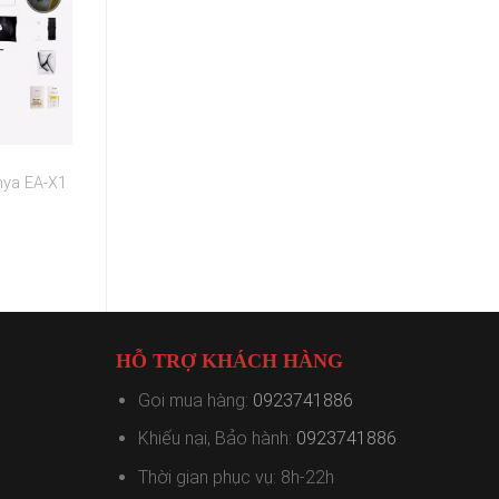
nya EA-X1
HỖ TRỢ KHÁCH HÀNG
Gọi mua hàng:
0923741886
Khiếu nại, Bảo hành:
0923741886
Thời gian phục vụ: 8h-22h