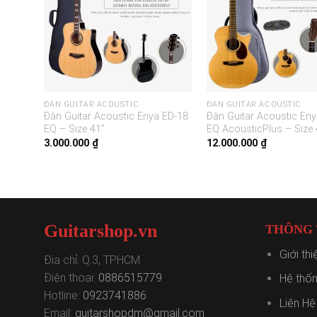
ĐÀN GUITAR ACOUSTIC
ĐÀN GUITAR ACOUSTIC
 ED-X1
Đàn Guitar Acoustic Enya ED-18
Đàn Guitar Acoustic En
EQ – Size 41″
EQ AcousticPlus – Size 
3.000.000
₫
12.000.000
₫
Guitarshop.vn
THÔNG T
Giới th
Địa chỉ: Q.3, TPHCM
Điện thoại:
0886515779
Hệ thốn
Hotline:
0923741886
Liên Hệ
Email:
guitarshopdm@gmail.com