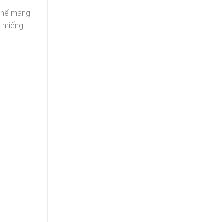
 thể mang
t miếng