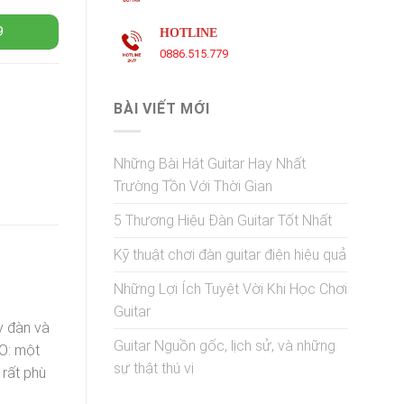
9
HOTLINE
0886.515.779
BÀI VIẾT MỚI
Những Bài Hát Guitar Hay Nhất
Trường Tồn Với Thời Gian
5 Thương Hiệu Đàn Guitar Tốt Nhất
Kỹ thuật chơi đàn guitar điện hiệu quả
Những Lợi Ích Tuyệt Vời Khi Học Chơi
Guitar
y đàn và
Guitar Nguồn gốc, lịch sử, và những
GO: một
sự thật thú vị
 rất phù