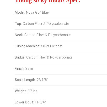
Thông số kỹ thuật/ Spec:
Model:
Nova Go/ Blue
Top:
Carbon Fiber & Polycarbonate
Neck:
Carbon Fiber & Polycarbonate
Tuning Machine:
Silver Die-cast
Bridge:
Carbon Fiber & Polycarbonate
Finish:
Satin
Scale Length:
23-1/8″
Weight:
3.7 lbs
Lower Bout:
11-3/4″