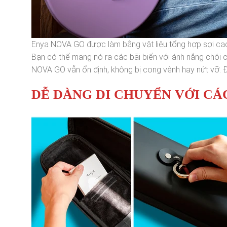
Enya NOVA GO được làm bằng vật liệu tổng hợp sợi cacb
Bạn có thể mang nó ra các bãi biển với ánh nắng chói 
NOVA GO vẫn ổn định, không bị cong vênh hay nứt vỡ. Đó
DỄ DÀNG DI CHUYỂN VỚI CÁC