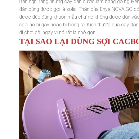
Bạn nghĩ rằng những cây đàn được làm bằng gỗ nguyên
đàn cũng được gọi là solid. Thân của Enya NOVA GO có 
được đúc đúng khuôn mẫu chứ nó không được dán vào n
ngại nó bị gãy hoặc bị bong ra. Kích thước của cây đàn
đi chơi dài ngày vì nó rất là nhỏ gọn.
TẠI SAO LẠI DÙNG SỢI CACB