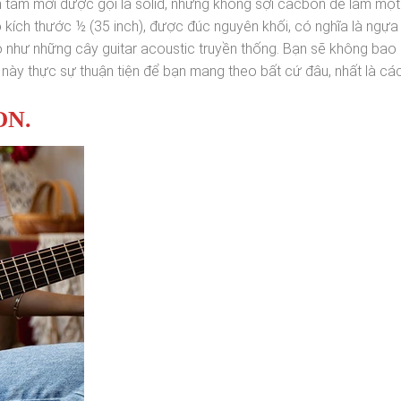
 tấm mới được gọi là solid, nhưng không sợi cacbon để làm một
kích thước ½ (35 inch), được đúc nguyên khối, có nghĩa là ngựa
hư những cây guitar acoustic truyền thống. Bạn sẽ không bao 
 này thực sự thuận tiện để bạn mang theo bất cứ đâu, nhất là cá
ON.