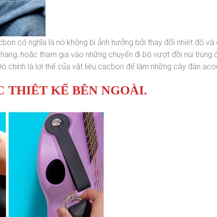
on có nghĩa là nó không bị ảnh hưởng bởi thay đổi nhiệt độ và
chang, hoặc tham gia vào những chuyến đi bộ vượt đồi núi trùng 
 chính là lợi thế của vật liệu cacbon để làm những cây đàn acou
 THIÊT KẾ BÊN NGOÀI.