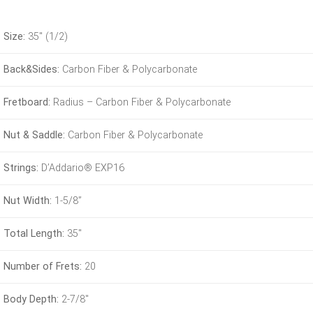
Size:
35″ (1/2)
Back&Sides:
Carbon Fiber & Polycarbonate
Fretboard:
Radius – Carbon Fiber & Polycarbonate
Nut & Saddle:
Carbon Fiber & Polycarbonate
Strings:
D’Addario® EXP16
Nut Width:
1-5/8”
Total Length:
35″
Number of Frets:
20
Body Depth:
2-7/8″