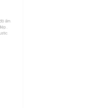
 độ ẩm.
điệp…
stic.