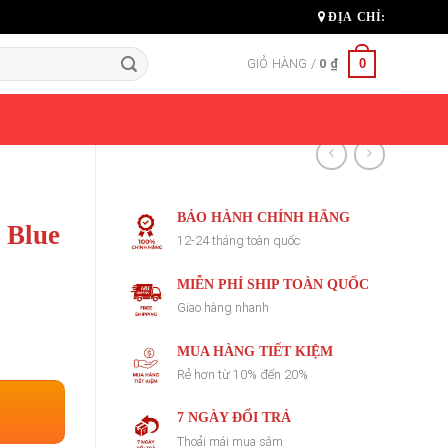
ĐỊA CHỈ:
0
GIỎ HÀNG /
0
₫
BẢO HÀNH CHÍNH HÃNG
 Blue
12-24 tháng toàn quốc
MIỄN PHÍ SHIP TOÀN QUỐC
Giao hàng nhanh
MUA HÀNG TIẾT KIỆM
Rẻ hơn từ 10% đến 20%
7 NGÀY ĐỔI TRẢ
Thoải mái mua sắm