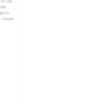
 số cây
 đàn
giờ lo
c chuyến