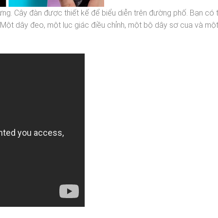
ng. Cây đàn được thiết kế để biểu diễn trên đường phố. Bạn có
n. Một dây đeo, một lục giác điều chỉnh, một bộ dây sơ cua và mộ