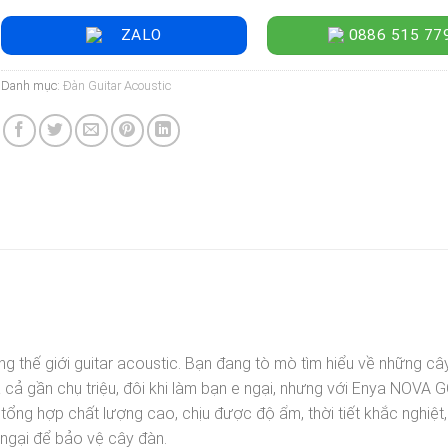
ZALO
0886 515 77
Danh mục:
Đàn Guitar Acoustic
ng thế giới guitar acoustic. Bạn đang tò mò tìm hiểu về những câ
 cả gần chụ triệu, đôi khi làm bạn e ngại, nhưng với Enya NOVA 
tổng hợp chất lượng cao, chịu được độ ẩm, thời tiết khắc nghiệt,
ngại để bảo vệ cây đàn.