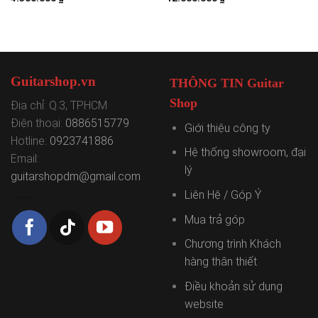
00 ₫.
Guitarshop.vn
THÔNG TIN Guitar
Shop
Địa chỉ: Q.3, TPHCM
Điện thoại:
0886515779
Giới thiệu công ty
Hotline:
0923741886
Hệ thống showroom, đại
Email:
lý
guitarshopdm@gmail.com
Liên Hệ / Góp Ý
Mua trả góp
Chương trình Khách
hàng thân thiết
Điều khoản sử dụng
website