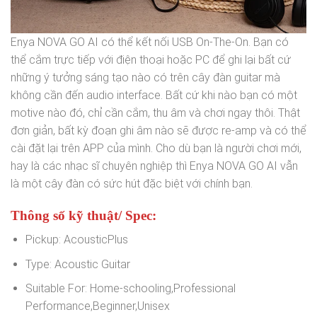
Enya NOVA GO AI có thể kết nối USB On-The-On. Bạn có
thể cắm trực tiếp với điện thoại hoặc PC để ghi lại bất cứ
những ý tưởng sáng tạo nào có trên cây đàn guitar mà
không cần đến audio interface. Bất cứ khi nào bạn có một
motive nào đó, chỉ cần cắm, thu âm và chơi ngay thôi. Thật
đơn giản, bất kỳ đoạn ghi âm nào sẽ được re-amp và có thể
cài đặt lại trên APP của mình. Cho dù bạn là người chơi mới,
hay là các nhạc sĩ chuyên nghiệp thì Enya NOVA GO AI vẫn
là một cây đàn có sức hút đặc biệt với chính bạn.
Thông số kỹ thuật/ Spec:
Pickup:
AcousticPlus
Type:
Acoustic Guitar
Suitable For:
Home-schooling,Professional
Performance,Beginner,Unisex