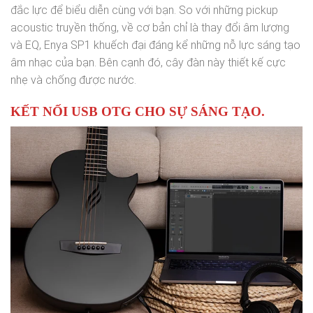
đắc lực để biểu diễn cùng với bạn. So với những pickup
acoustic truyền thống, về cơ bản chỉ là thay đổi âm lượng
và EQ, Enya SP1 khuếch đại đáng kể những nỗ lực sáng tạo
âm nhạc của bạn. Bên cạnh đó, cây đàn này thiết kế cực
nhẹ và chống được nước.
KẾT NỐI USB OTG CHO SỰ SÁNG TẠO.