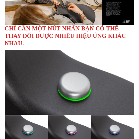
CHỈ CẦN MỘT NÚT NHẤN BẠN CÓ THỂ
THAY ĐỔI ĐƯỢC NHIỀU HIỆU ỨNG KHÁC
NHAU.