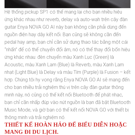
Hệ thống pickup SP1 có thể mang lại cho bạn nhiều hiệu
ứng khác nhau như reverb, delay và auto-wah trên cây đàn
guitar Enya NOVA GO AI này bạn không cần phải dùng đến
nguồn điện hay dây kết nối. Bạn cũng sẽ không cần đến
pedal hay amp, bạn chỉ cần sử dụng thao tác bằng một cái
“nhấn” để có thể chuyển đổi âm, nó có thể thay đổi bốn hiệu
ứng khác nhau: đèn chuyển màu Xanh Lục (Green) là
Acoustic, màu Xanh Lam (Blue) là Reverb, màu Xanh Lam
nhạt (Light Blue) là Delay và màu Tím (Purple) là Fusion – kết
hợp. Chúng tôi hy vọng rằng Enya NOVA GO AI sẽ mang đến
cho bạn nhiều trải nghiệm thú vị trên cây đàn guitar thông
minh này, nó cũng có thể kết nối Bluetooth để phát nhạc,
bạn chỉ cần nhấp đúp vào nút nguồn là bạn đã bật Bluetooth
Music Mode, và giờ bạn có thể kết nối NOVA GO với thiết bị
thông minh và trải nghiệm nó.
THIẾT KẾ HOÀN HẢO ĐỂ BIỂU DIỄN HOẶC
MANG ĐI DU LỊCH.