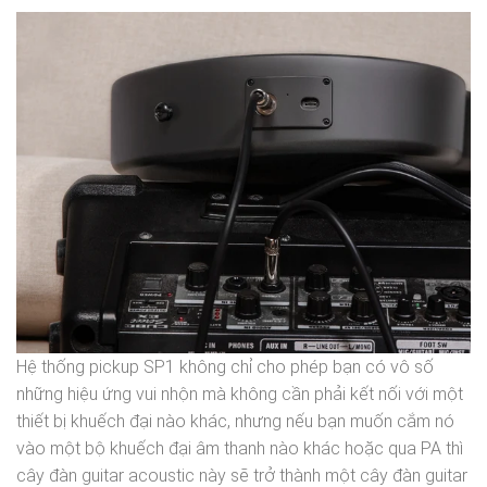
Hệ thống pickup SP1 không chỉ cho phép bạn có vô số
những hiệu ứng vui nhộn mà không cần phải kết nối với một
thiết bị khuếch đại nào khác, nhưng nếu bạn muốn cắm nó
vào một bộ khuếch đại âm thanh nào khác hoặc qua PA thì
cây đàn guitar acoustic này sẽ trở thành một cây đàn guitar