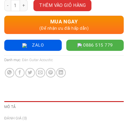
Đàn Guitar Acoustic Enya NOVA GO SP1 AcousticPlus, Black s
là:
tại
THÊM VÀO GIỎ HÀNG
7.500.000 ₫.
là:
5.500.000 ₫.
MUA NGAY
(Để nhận ưu đãi hấp dẫn)
ZALO
0886 515 779
Danh mục:
Đàn Guitar Acoustic
MÔ TẢ
ĐÁNH GIÁ (0)