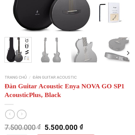
TRANG CHỦ
/
ĐÀN GUITAR ACOUSTIC
Đàn Guitar Acoustic Enya NOVA GO SP1
AcousticPlus, Black
Giá
Giá
7.500.000
₫
5.500.000
₫
gốc
hiện