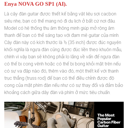
Enya NOVA GO SP1 (AI).
Là cây đàn guitar được thiết kế bằng vật liệu sợi cacbon
siêu nhẹ, bạn có thế mang nó đi du lịch ở bất cứ nơi đâu.
Model có hệ thống thu âm thông minh giúp mở rộng âm
thanh để bạn có thể sáng tạo với đam mê guitar của mình.
Cây đàn này có kích thước là ½ (35 inch) được đúc nguyên
khối nghĩa là ngựa đàn cũng được đúc liền theo khuôn mẫu,
chính vì vậy bạn sẽ không phải lo lắng về vấn để ngựa đàn
có thể bị cong vênh hoặc có thể bị bong khỏi mặt trên nếu
có sự va đập nào đó, thêm vào đó, một thiết kế với thanh
trục thẳng (truss rod) để bạn có thể điều chỉnh được độ
cong của mặt phím đàn nếu như có sự thay đổi và đảm bảo
khoảng cách giữa dây đàn và phím ở mức tiêu chuẩn.