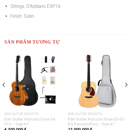
Strings:
D’Addario EXP16
Finish:
Satin
SẢN PHẨM TƯƠNG TỰ
ĐÀN GUITAR ACOUSTIC
ĐÀN GUITAR ACOUSTIC
Đàn Guitar Acoustic Enya EA-
Đàn Guitar Acoustic Enya ED-Q1
X1C – Size 41″
EQ AcousticPlus – Size 41″
4.300.000
₫
12.000.000
₫