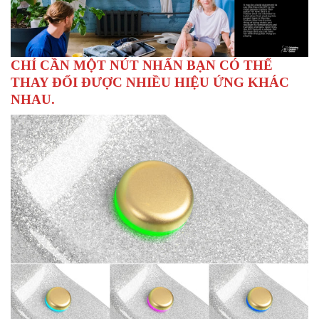
CHỈ CẦN MỘT NÚT NHẤN BẠN CÓ THỂ
THAY ĐỔI ĐƯỢC NHIỀU HIỆU ỨNG KHÁC
NHAU.