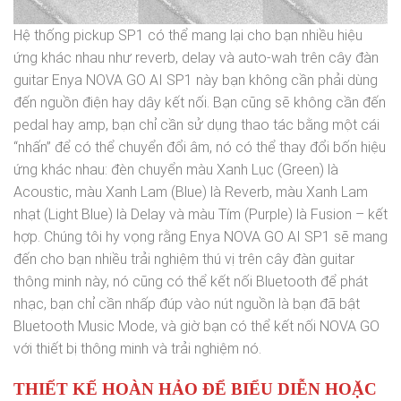
Hệ thống pickup SP1 có thể mang lại cho bạn nhiều hiệu
ứng khác nhau như reverb, delay và auto-wah trên cây đàn
guitar Enya NOVA GO AI SP1 này bạn không cần phải dùng
đến nguồn điện hay dây kết nối. Bạn cũng sẽ không cần đến
pedal hay amp, bạn chỉ cần sử dụng thao tác bằng một cái
“nhấn” để có thể chuyển đổi âm, nó có thể thay đổi bốn hiệu
ứng khác nhau: đèn chuyển màu Xanh Lục (Green) là
Acoustic, màu Xanh Lam (Blue) là Reverb, màu Xanh Lam
nhạt (Light Blue) là Delay và màu Tím (Purple) là Fusion – kết
hợp. Chúng tôi hy vọng rằng Enya NOVA GO AI SP1 sẽ mang
đến cho bạn nhiều trải nghiệm thú vị trên cây đàn guitar
thông minh này, nó cũng có thể kết nối Bluetooth để phát
nhạc, bạn chỉ cần nhấp đúp vào nút nguồn là bạn đã bật
Bluetooth Music Mode, và giờ bạn có thể kết nối NOVA GO
với thiết bị thông minh và trải nghiệm nó.
THIẾT KẾ HOÀN HẢO ĐỂ BIỂU DIỄN HOẶC