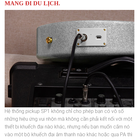
MANG ĐI DU LỊCH.
Hệ thống pickup SP1 không chỉ cho phép bạn có vô số
những hiệu ứng vui nhộn mà không cần phải kết nối với một
thiết bị khuếch đại nào khác, nhưng nếu bạn muốn cắm nó
vào một bộ khuếch đại âm thanh nào khác hoặc qua PA thì