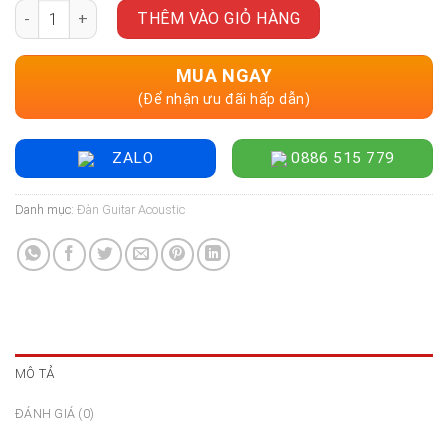
Đàn Guitar Acoustic Enya NOVA GO SP1 AcousticPlus, Sparkli
là:
tại
THÊM VÀO GIỎ HÀNG
9.500.000 ₫.
là:
7.500.000 ₫.
MUA NGAY
(Để nhận ưu đãi hấp dẫn)
ZALO
0886 515 779
Danh mục:
Đàn Guitar Acoustic
MÔ TẢ
ĐÁNH GIÁ (0)