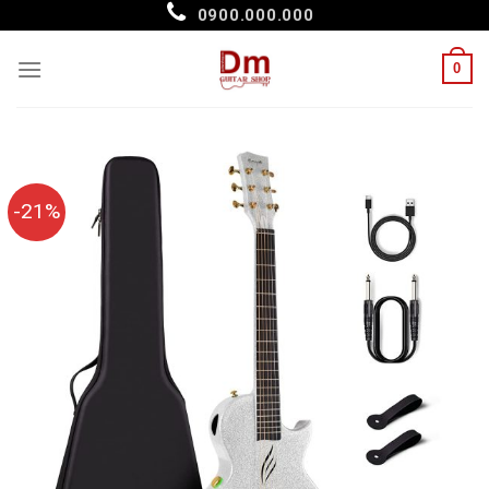
Skip
0900.000.000
to
content
0
-21%