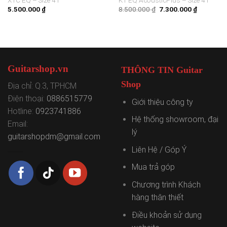
Giá
Giá
5.500.000
₫
8.500.000
₫
7.300.000
₫
gốc
hiện
là:
tại
8.500.000 ₫.
là:
7.300.000
Guitarshop.vn
THÔNG TIN Guitar
Shop
Địa chỉ: Q.3, TPHCM
Điện thoại:
0886515779
Giới thiệu công ty
Hotline:
0923741886
Hệ thống showroom, đại
Email:
lý
guitarshopdm@gmail.com
Liên Hệ / Góp Ý
Mua trả góp
Chương trình Khách
hàng thân thiết
Điều khoản sử dụng