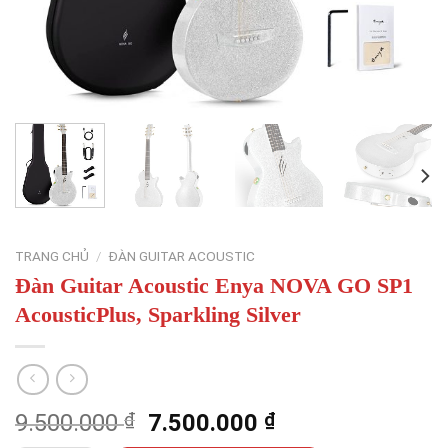
TRANG CHỦ
/
ĐÀN GUITAR ACOUSTIC
Đàn Guitar Acoustic Enya NOVA GO SP1
AcousticPlus, Sparkling Silver
Giá
Giá
9.500.000
₫
7.500.000
₫
gốc
hiện