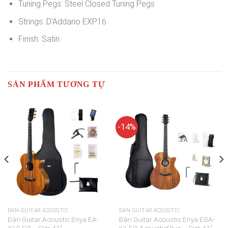
Tuning Pegs:
Steel Closed Tuning Pegs
Strings:
D’Addario EXP16
Finish:
Satin
SẢN PHẨM TƯƠNG TỰ
-14%
ĐÀN GUITAR ACOUSTIC
ĐÀN GUITAR ACOUSTIC
Đàn Guitar Acoustic Enya EA-
Đàn Guitar Acoustic Enya EGA-
X1C EQ – Size 41″
K1 EQ AcousticPlus – Size 41″