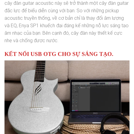
cây đàn guitar acoustic này sẽ trở thành một cây đàn guitar
đắc lực để biểu diễn cùng với bạn. So với những pickup
acoustic truyền thống, về cơ bản chỉ là thay đổi âm lượng
và EQ, Enya SP1 khuếch đại đáng kể những nỗ lực sáng tạo
âm nhạc của bạn. Bên cạnh đó, cây đàn này thiết kế cực
nhẹ và chống được nước.
KẾT NỐI USB OTG CHO SỰ SÁNG TẠO.