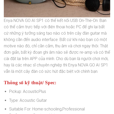
Enya NOVA GO AI SP1 có thể kết nối USB On-The-On. Bạn
có thể cắm trực tiếp với điện thoại hoặc PC để ghi lại bất
cứ những ý tưởng sáng tạo nào có trên cây đàn guitar mà
không cần đến audio interface. Bất cứ khi nào bạn có một
motive nào đó, chỉ cần cắm, thu âm và chơi ngay thôi. Thật
đơn giản, bất kỳ đoạn ghi âm nào sẽ được re-amp và có thể
cài đặt lại trên APP của mình. Cho dù bạn là người chơi mới,
hay là các nhạc sĩ chuyên nghiệp thì Enya NOVA GO AI SP1
vẫn là một cây đàn có sức hút đặc biệt với chính bạn.
Thông số kỹ thuật/ Spec:
Pickup:
AcousticPlus
Type:
Acoustic Guitar
Suitable For:
Home-schooling,Professional