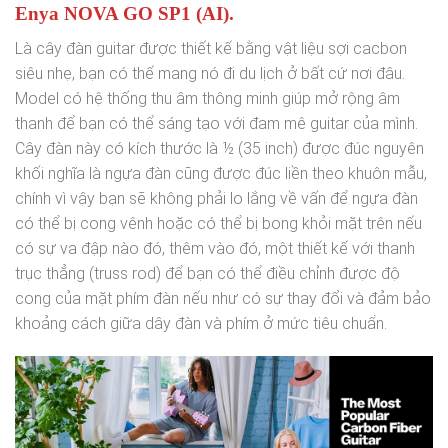
Enya NOVA GO SP1 (AI).
Là cây đàn guitar được thiết kế bằng vật liệu sợi cacbon
siêu nhẹ, bạn có thế mang nó đi du lịch ở bất cứ nơi đâu.
Model có hệ thống thu âm thông minh giúp mở rộng âm
thanh để bạn có thể sáng tạo với đam mê guitar của mình.
Cây đàn này có kích thước là ½ (35 inch) được đúc nguyên
khối nghĩa là ngựa đàn cũng được đúc liền theo khuôn mẫu,
chính vì vậy bạn sẽ không phải lo lắng về vấn để ngựa đàn
có thể bị cong vênh hoặc có thể bị bong khỏi mặt trên nếu
có sự va đập nào đó, thêm vào đó, một thiết kế với thanh
trục thẳng (truss rod) để bạn có thể điều chỉnh được độ
cong của mặt phím đàn nếu như có sự thay đổi và đảm bảo
khoảng cách giữa dây đàn và phím ở mức tiêu chuẩn.