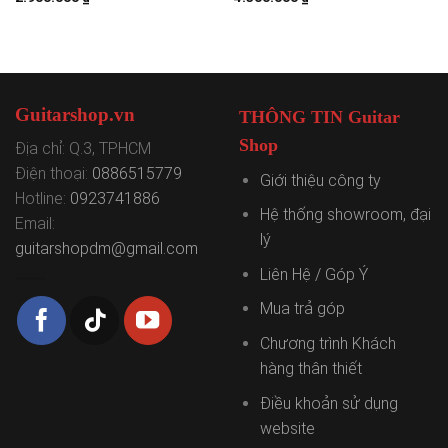
Guitarshop.vn
THÔNG TIN Guitar
Shop
Địa chỉ: Q.3, TPHCM
Điện thoại:
0886515779
Giới thiệu công ty
Hotline:
0923741886
Hệ thống showroom, đại
Email:
lý
guitarshopdm@gmail.com
Liên Hệ / Góp Ý
Mua trả góp
Chương trình Khách
hàng thân thiết
Điều khoản sử dụng
website