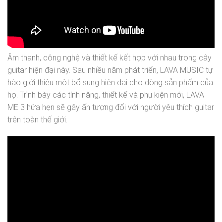
Âm thanh, công nghệ và thiết kế kết hợp với nhau trong cây
guitar hiện đại này. Sau nhiều năm phát triển, LAVA MUSIC tự
hào giới thiệu một bổ sung hiện đại cho dòng sản phẩm của
họ. Trình bày các tính năng, thiết kế và phụ kiện mới, LAVA
ME 3 hứa hẹn sẽ gây ấn tượng đối với người yêu thích guitar
trên toàn thế giới.