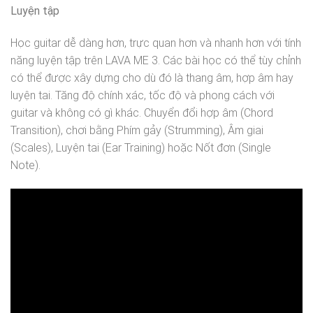
Luyện tập
Học guitar dễ dàng hơn, trực quan hơn và nhanh hơn với tính
năng luyện tập trên LAVA ME 3. Các bài học có thể tùy chỉnh
có thể được xây dựng cho dù đó là thang âm, hợp âm hay
luyện tai. Tăng độ chính xác, tốc độ và phong cách với
guitar và không có gì khác. Chuyển đổi hợp âm (Chord
Transition), chơi bằng Phím gảy (Strumming), Âm giai
(Scales), Luyện tai (Ear Training) hoặc Nốt đơn (Single
Note).