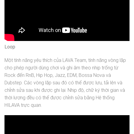
Loop
Một tính năng yêu thích của LAVA Team, tính năng vòng lặp
cho phép người dùng chơi và ghi âm theo nhịp trống từ
Rock đến RnB, Hip Hop, Jazz, EDM, Bossa Nova và
Dubstep. Các vòng lặp sau đó có thể được lưu, tải lên và
chỉnh sửa sau khi được ghi lại. Nhịp độ, chữ ký thời gian và
thời lượng đều có thể được chỉnh sửa bằng Hệ thống
HILAVA trực quan.