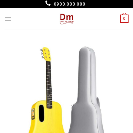
Skip
0900.000.000
to
content
0