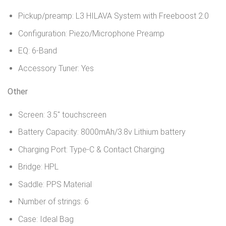
Pickup/preamp: L3 HILAVA System with Freeboost 2.0
Configuration: Piezo/Microphone Preamp
EQ: 6-Band
Accessory Tuner: Yes
Other
Screen: 3.5″ touchscreen
Battery Capacity: 8000mAh/3.8v Lithium battery
Charging Port: Type-C & Contact Charging
Bridge: HPL
Saddle: PPS Material
Number of strings: 6
Case: Ideal Bag