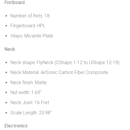
Fretboard
Number of frets: 18
Fingerboard: HPL
Inlays: Micanite Plate
Neck
Neck shape: FlyNeck (CShape 1-12 to UShape 12-18)
Neck Material: AirSonic Carbon Fiber Composite
Neck finish: Matte
Nut width: 1.69″
Neck Joint: 16 Fret
Scale Length: 23.98″
Electronics