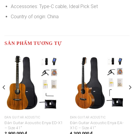
Accessories: Type-C cable, Ideal Pick Set
Country of origin: China
SẢN PHẨM TƯƠNG TỰ
ĐÀN GUITAR ACOUSTIC
ĐÀN GUITAR ACOUSTIC
Đàn Guitar Acoustic Enya ED-X1
Đàn Guitar Acoustic Enya EA-
– Size 41″
X1C – Size 41″
2.900.000
₫
4.300.000
₫