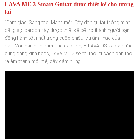
LAVA ME 3 Smart Guitar được thiết kế cho tương
lai
“Cảm giác. Sáng tạo. Mạnh mẽ”. Cây đàn guitar thông minh
bằng sợi carbon này được thiết kế để trở thành người bạn
đồng hành tốt nhất trong cuộc phiêu lưu âm nhạc của
bạn. Với màn hình cảm ứng đa điểm, HILAVA OS và các ứng
dụng đáng kinh ngạc, LAVA ME 3 sẽ tái tạo lại cách bạn tạo
ra âm thanh mới mẻ, đầy cảm hứng.