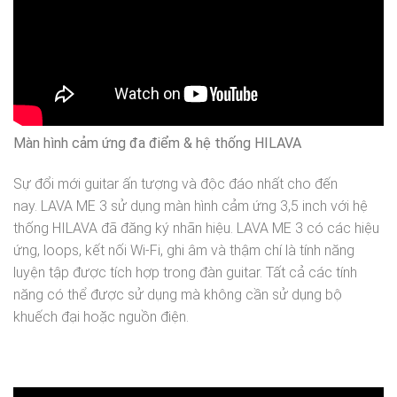
Màn hình cảm ứng đa điểm & hệ thống HILAVA
Sự đổi mới guitar ấn tượng và độc đáo nhất cho đến
nay. LAVA ME 3 sử dụng màn hình cảm ứng 3,5 inch với hệ
thống HILAVA đã đăng ký nhãn hiệu. LAVA ME 3 có các hiệu
ứng, loops, kết nối Wi-Fi, ghi âm và thậm chí là tính năng
luyện tập được tích hợp trong đàn guitar. Tất cả các tính
năng có thể được sử dụng mà không cần sử dụng bộ
khuếch đại hoặc nguồn điện.