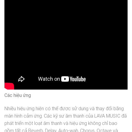
Các hiệu ứng
Nhiều hiệu ứng hiện có thể được sử dụng và thay đổi bằng
màn hình cảm ứng. Các kỹ sư âm thanh của LAVA MUSIC đã
phát triển một loạt âm thanh và hiệu ứng không chỉ bao
gồm tất cả Reverb, Delay, Auto-wah, Chorus, Octave và