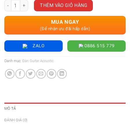
Đàn Guitar Acoustic LAVA ME 3 Size 36", Golden Hour số lượn
THÊM VÀO GIỎ HÀNG
MUA NGAY
(Để nhận ưu đãi hấp dẫn)
ZALO
0886 515 779
Danh mục:
Đàn Guitar Acoustic
MÔ TẢ
ĐÁNH GIÁ (0)