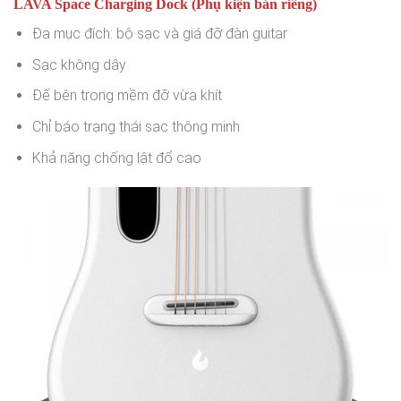
LAVA Space Charging Dock (Phụ kiện bán riêng)
Đa mục đích: bộ sạc và giá đỡ đàn guitar
Sạc không dây
Đế bên trong mềm đỡ vừa khít
Chỉ báo trạng thái sạc thông minh
Khả năng chống lật đổ cao