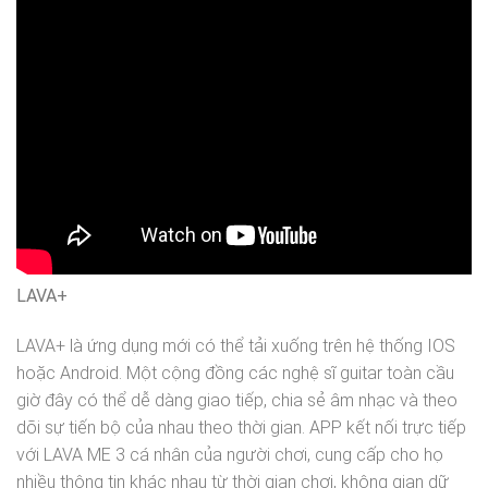
LAVA+
LAVA+ là ứng dụng mới có thể tải xuống trên hệ thống IOS
hoặc Android. Một cộng đồng các nghệ sĩ guitar toàn cầu
giờ đây có thể dễ dàng giao tiếp, chia sẻ âm nhạc và theo
dõi sự tiến bộ của nhau theo thời gian. APP kết nối trực tiếp
với LAVA ME 3 cá nhân của người chơi, cung cấp cho họ
nhiều thông tin khác nhau từ thời gian chơi, không gian dữ