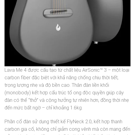
Lava Me 4 được cấu tạo từ chất liệu AirSonic™ 3 – một loại
carbon fiber đặc biệt với khả năng chống chịu thời tiết,
trọng lượng nhẹ và độ bền cao. Thân đàn liền khối
(monobody) kết hợp cấu trúc tổ ong độc quyền giúp cây
đàn có thể “thở” và cộng hưởng tự nhiên hơn, đồng thời nhẹ
đến mức bất ngờ – chỉ khoảng 1.6kg.
Phần cổ đàn sử dụng thiết kế FlyNeck 2.0, kết hợp thanh
carbon gia cố, không chỉ giảm cong vênh mà còn mang đến