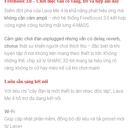
FreeBoost 3.0 – Chơi mộc vẫn có vang, trễ và hợp âm dày
Điểm đột phá của Lava Me 4 là khả năng phát hiệu ứng mà
không cần cắm ampli
– nhờ hệ thống FreeBoost 3.0 kết hợp
công nghệ cộng hưởng mặt lưng 4-MASS.
Cảm giác chơi đàn unplugged nhưng vẫn có delay, reverb,
chorus
thật sự khiến người chơi thích thú – đặc biệt là khi
luyện tập ở nơi không tiện mang theo thiết bị lớn. Không
những thế, chip xử lý SHARC 32-bit mang lại hiệu ứng rõ
ràng, không bị vỡ hay méo kể cả khi chơi mạnh.
Luôn sẵn sàng kết nối
Với tiêu chí “cây đàn là một thiết bị âm nhạc độc lập”, Lava
Me 4 hỗ trợ đa dạng kết nối:
Wi-Fi:
Giúp cập nhật phần mềm, đồng bộ dữ liệu và tải preset mới
từ Lava+.