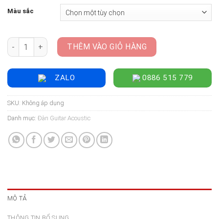
Màu sắc
Đàn Guitar Acoustic Lava Me 4 Carbon - Size 36 số lượng
THÊM VÀO GIỎ HÀNG
ZALO
0886 515 779
SKU:
Không áp dụng
Danh mục:
Đàn Guitar Acoustic
MÔ TẢ
THÔNG TIN BỔ SUNG