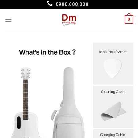
Skip
0900.000.000
to
content
0