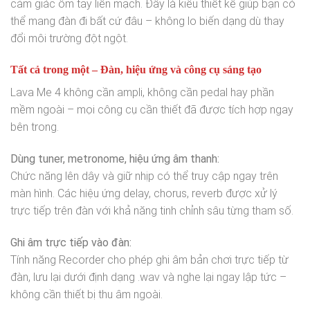
cảm giác ôm tay liền mạch. Đây là kiểu thiết kế giúp bạn có
thể mang đàn đi bất cứ đâu – không lo biến dạng dù thay
đổi môi trường đột ngột.
Tất cả trong một – Đàn, hiệu ứng và công cụ sáng tạo
Lava Me 4 không cần ampli, không cần pedal hay phần
mềm ngoài – mọi công cụ cần thiết đã được tích hợp ngay
bên trong.
Dùng tuner, metronome, hiệu ứng âm thanh:
Chức năng lên dây và giữ nhịp có thể truy cập ngay trên
màn hình. Các hiệu ứng delay, chorus, reverb được xử lý
trực tiếp trên đàn với khả năng tinh chỉnh sâu từng tham số.
Ghi âm trực tiếp vào đàn:
Tính năng Recorder cho phép ghi âm bản chơi trực tiếp từ
đàn, lưu lại dưới định dạng .wav và nghe lại ngay lập tức –
không cần thiết bị thu âm ngoài.