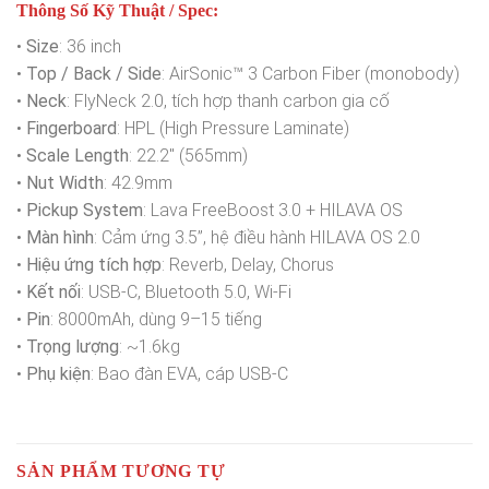
Thông Số Kỹ Thuật / Spec:
•
Size
: 36 inch
•
Top / Back / Side
: AirSonic™ 3 Carbon Fiber (monobody)
•
Neck
: FlyNeck 2.0, tích hợp thanh carbon gia cố
•
Fingerboard
: HPL (High Pressure Laminate)
•
Scale Length
: 22.2″ (565mm)
•
Nut Width
: 42.9mm
•
Pickup System
: Lava FreeBoost 3.0 + HILAVA OS
•
Màn hình
: Cảm ứng 3.5”, hệ điều hành HILAVA OS 2.0
•
Hiệu ứng tích hợp
: Reverb, Delay, Chorus
•
Kết nối
: USB-C, Bluetooth 5.0, Wi-Fi
•
Pin
: 8000mAh, dùng 9–15 tiếng
•
Trọng lượng
: ~1.6kg
•
Phụ kiện
: Bao đàn EVA, cáp USB-C
SẢN PHẨM TƯƠNG TỰ