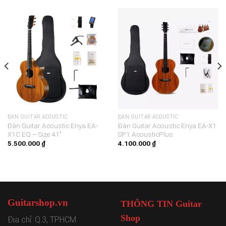
ĐÀN GUITAR ACOUSTIC
ĐÀN GUITAR ACOUSTIC
Đàn Guitar Acoustic Enya EA-
Đàn Guitar Acoustic Enya EA-X1
X1C EQ – Size 41″
SP1 AcousticPlus
5.500.000
₫
4.100.000
₫
Guitarshop.vn
THÔNG TIN Guitar
Shop
Địa chỉ: Q.3, TPHCM