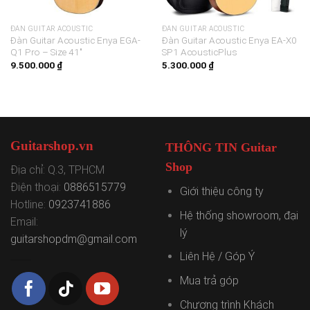
ĐÀN GUITAR ACOUSTIC
ĐÀN GUITAR ACOUSTIC
Đàn Guitar Acoustic Enya EGA-
Đàn Guitar Acoustic Enya EA-X0
Q1 Pro – Size 41″
SP1 AcousticPlus
9.500.000
₫
5.300.000
₫
Guitarshop.vn
THÔNG TIN Guitar
Shop
Địa chỉ: Q.3, TPHCM
Điện thoại:
0886515779
Giới thiệu công ty
Hotline:
0923741886
Hệ thống showroom, đại
Email:
lý
guitarshopdm@gmail.com
Liên Hệ / Góp Ý
Mua trả góp
Chương trình Khách