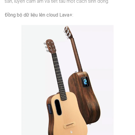
sẵn, luyện cảm âm và tiết tấu một cách sinh động.
Đồng bộ dữ liệu lên cloud Lava+: