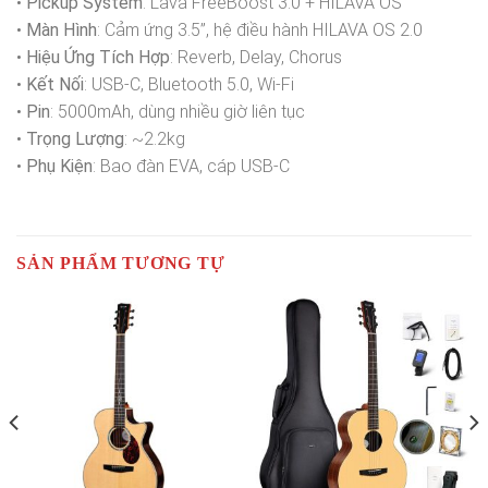
•
Pickup System
: Lava FreeBoost 3.0 + HILAVA OS
•
Màn Hình
: Cảm ứng 3.5”, hệ điều hành HILAVA OS 2.0
•
Hiệu Ứng Tích Hợp
: Reverb, Delay, Chorus
•
Kết Nối
: USB-C, Bluetooth 5.0, Wi-Fi
•
Pin
: 5000mAh, dùng nhiều giờ liên tục
•
Trọng Lượng
: ~2.2kg
•
Phụ Kiện
: Bao đàn EVA, cáp USB-C
SẢN PHẨM TƯƠNG TỰ