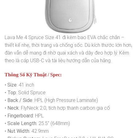
Lava Me 4 Spruce Size 41 đi kèm bao EVA chắc chắn –
thiết kế nhẹ, thời trang và chống sốc. Dù kích thước lớn hơn,
đàn vẫn dễ mang đi nhờ quai xách và dây đeo hợp lý. Kèm
theo là cáp USB-C và tài liệu hướng dẫn của hãng.
Thông Số Kỹ Thuật / Spec:
•
Size
: 41 inch
•
Top
: Solid Spruce
•
Back / Side
: HPL (High Pressure Laminate)
•
Neck
: FlyNeck 2.0, tích hợp thanh carbon gia cố
•
Fingerboard
: HPL
•
Scale Length
: 25.5″ (648mm)
•
Nut Width
: 42.9mm