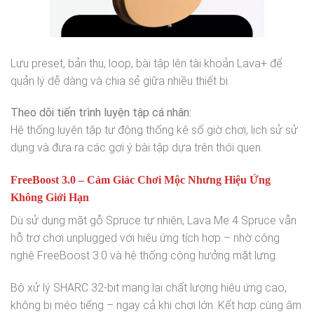
Lưu preset, bản thu, loop, bài tập lên tài khoản Lava+ để
quản lý dễ dàng và chia sẻ giữa nhiều thiết bị.
Theo dõi tiến trình luyện tập cá nhân:
Hệ thống luyện tập tự động thống kê số giờ chơi, lịch sử sử
dụng và đưa ra các gợi ý bài tập dựa trên thói quen.
FreeBoost 3.0 – Cảm Giác Chơi Mộc Nhưng Hiệu Ứng
Không Giới Hạn
Dù sử dụng mặt gỗ Spruce tự nhiên, Lava Me 4 Spruce vẫn
hỗ trợ chơi unplugged với hiệu ứng tích hợp – nhờ công
nghệ FreeBoost 3.0 và hệ thống cộng hưởng mặt lưng.
Bộ xử lý SHARC 32-bit mang lại chất lượng hiệu ứng cao,
không bị méo tiếng – ngay cả khi chơi lớn. Kết hợp cùng âm