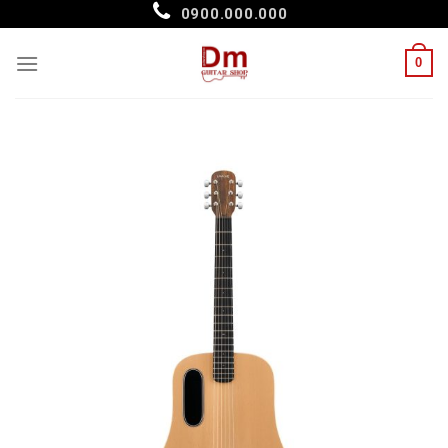
Skip
0900.000.000
to
content
0