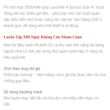
Pin tích hợp 5000mAh giúp Lava Me 4 Spruce Size 41 hoạt
động liên tục nhiều giờ liền – phù hợp cho các buổi luyện
tập, biểu diễn nhỏ hoặc sáng tác dài hơi. Sạc bằng USB-C,
nhanh gọn, dễ dùng như một thiết bị di động.
Luyện Tập Mỗi Ngày Không Còn Nhàm Chán
Nhờ hệ điều hành HILAVA OS và thư viện tính năng đa dạng,
người chơi có thể xây dựng thói quen luyện tập rõ ràng và
hiệu quả hơn.
Chơi theo loop đã ghi:
Phối hợp melody – đệm bằng cách ghi lớp nhạc nền và chơi
chồng giai điệu.
Sử dụng backing track:
Rèn luyện nhịp, tiết tấu và hòa âm với nhiều nền nhạc có
sẵn.