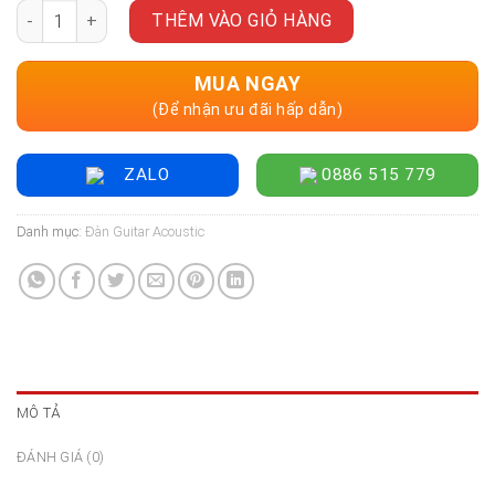
Đàn Guitar Acoustic Lava Me 4 Spruce - Size 41 số lượng
THÊM VÀO GIỎ HÀNG
MUA NGAY
(Để nhận ưu đãi hấp dẫn)
ZALO
0886 515 779
Danh mục:
Đàn Guitar Acoustic
MÔ TẢ
ĐÁNH GIÁ (0)