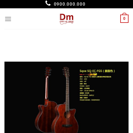
Skip
0900.000.000
to
content
0