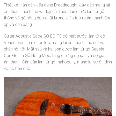
Thiết kế thân đàn kiểu dáng Dreadnought, cây đàn mang lại
âm thanh mạnh mẽ và đầy đủ. Thân đàn được làm từ gỗ
thông và gỗ hồng đào chất lượng, giúp tạo ra âm thanh ấm
áp và cân bằng.
Guitar Acoustic Sqoe SQ-EC-FG có mặt trước làm từ gỗ
Veneer vân sam chọn lọc, mang lại âm thanh sắc nét và
phản hồi tốt. Mặt sau và hai bên được làm từ gỗ Sapele
Còn Gọi Là Gỗ Hồng Mộc, tăng cường độ sâu và độ giàu
âm thanh. Cần đàn làm từ gỗ mahogany, mang lại sự ổn định
và độ bền cao.