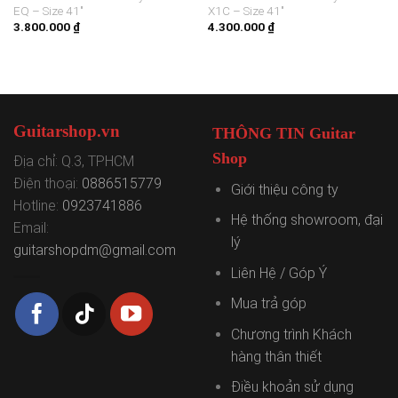
EQ – Size 41″
X1C – Size 41″
3.800.000
₫
4.300.000
₫
Guitarshop.vn
THÔNG TIN Guitar
Shop
Địa chỉ: Q.3, TPHCM
Điện thoại:
0886515779
Giới thiệu công ty
Hotline:
0923741886
Hệ thống showroom, đại
Email:
lý
guitarshopdm@gmail.com
Liên Hệ / Góp Ý
Mua trả góp
Chương trình Khách
hàng thân thiết
Điều khoản sử dụng