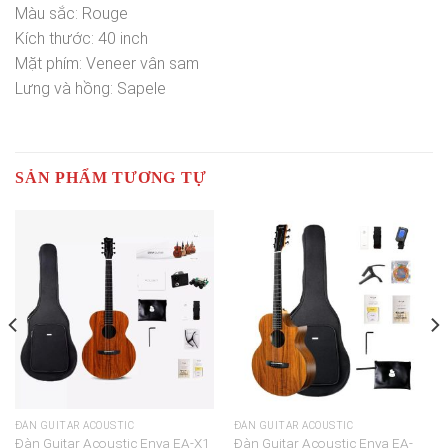
Màu sắc: Rouge
Kích thước: 40 inch
Mặt phím: Veneer vân sam
Lưng và hồng: Sapele
SẢN PHẨM TƯƠNG TỰ
ĐÀN GUITAR ACOUSTIC
ĐÀN GUITAR ACOUSTIC
Đàn Guitar Acoustic Enya EA-X1
Đàn Guitar Acoustic Enya EA-