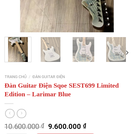
TRANG CHỦ
/
ĐÀN GUITAR ĐIỆN
Đàn Guitar Điện Sqoe SEST699 Limited
Edition – Larimar Blue
Giá
Giá
10.600.000
₫
9.600.000
₫
gốc
hiện