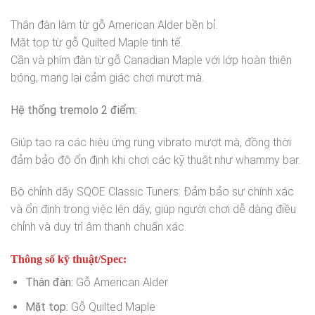
Thân đàn làm từ gỗ American Alder bền bỉ.
Mặt top từ gỗ Quilted Maple tinh tế.
Cần và phím đàn từ gỗ Canadian Maple với lớp hoàn thiện
bóng, mang lại cảm giác chơi mượt mà.
Hệ thống tremolo 2 điểm:
Giúp tạo ra các hiệu ứng rung vibrato mượt mà, đồng thời
đảm bảo độ ổn định khi chơi các kỹ thuật như whammy bar.
Bộ chỉnh dây SQOE Classic Tuners: Đảm bảo sự chính xác
và ổn định trong việc lên dây, giúp người chơi dễ dàng điều
chỉnh và duy trì âm thanh chuẩn xác.
Thông số kỹ thuật/Spec:
Thân đàn:
Gỗ American Alder
Mặt top:
Gỗ Quilted Maple