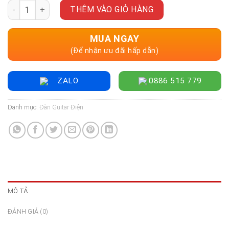
Đàn Guitar Điện Sqoe SEST699 Limited Edition – Larimar Blue
là:
tại
THÊM VÀO GIỎ HÀNG
10.600.000 ₫.
là:
9.600.000 ₫.
MUA NGAY
(Để nhận ưu đãi hấp dẫn)
ZALO
0886 515 779
Danh mục:
Đàn Guitar Điện
MÔ TẢ
ĐÁNH GIÁ (0)