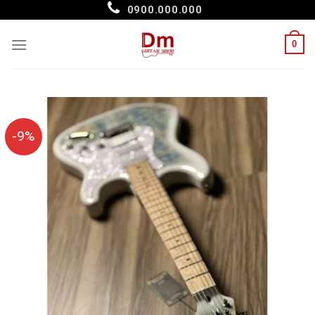
Skip
0900.000.000
to
content
0
-9%