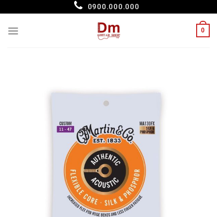
Skip
0900.000.000
to
content
0