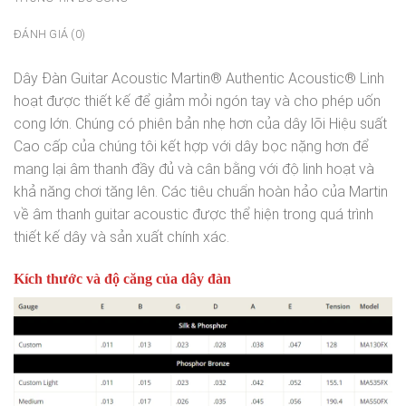
ĐÁNH GIÁ (0)
Dây Đàn Guitar Acoustic Martin® Authentic Acoustic® Linh
hoạt được thiết kế để giảm mỏi ngón tay và cho phép uốn
cong lớn. Chúng có phiên bản nhẹ hơn của dây lõi Hiệu suất
Cao cấp của chúng tôi kết hợp với dây bọc nặng hơn để
mang lại âm thanh đầy đủ và cân bằng với độ linh hoạt và
khả năng chơi tăng lên. Các tiêu chuẩn hoàn hảo của Martin
về âm thanh guitar acoustic được thể hiện trong quá trình
thiết kế dây và sản xuất chính xác.
Kích thước và độ căng của dây đàn