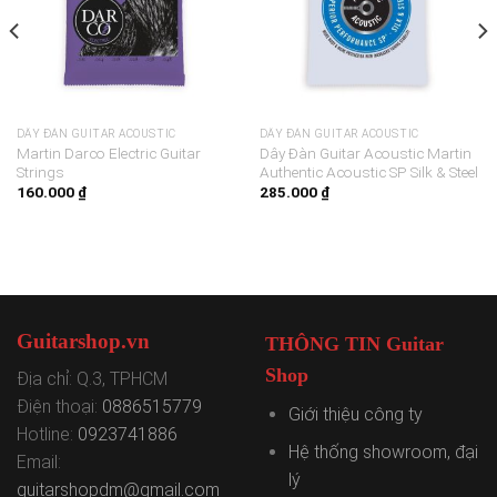
DÂY ĐÀN GUITAR ACOUSTIC
DÂY ĐÀN GUITAR ACOUSTIC
Martin Darco Electric Guitar
Dây Đàn Guitar Acoustic Martin
Strings
Authentic Acoustic SP Silk & Steel
160.000
₫
285.000
₫
Guitarshop.vn
THÔNG TIN Guitar
Shop
Địa chỉ: Q.3, TPHCM
Điện thoại:
0886515779
Giới thiệu công ty
Hotline:
0923741886
Hệ thống showroom, đại
Email:
lý
guitarshopdm@gmail.com