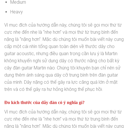
Medium
Heavy
Vì mục đích của hướng dẫn này, chúng tôi sẽ gọi mọi thứ từ
cực nhẹ đến nhẹ là “nhẹ hơn” và mọi thứ từ trung bình đến
nặng là “nặng hơn”. Mặc dù chúng tôi muốn bài viết này cung
cấp một cái nhìn tổng quan toàn diện về thước dây cho
guitar acoustic, nhưng điều quan trọng cần lưu ý là Martin
không khuyến nghị sử dụng dây có thước nặng cho bất kỳ
cây đàn guitar Martin nào. Chúng tôi khuyên bạn chỉ nên sử
dụng thêm ánh sáng qua dây cỡ trung bình trên đàn guitar
của mình. Dây nặng có thể gây ra lực căng quá lớn ở mặt
trên và có thể gây ra hư hỏng không thể phục hồi.
Đo kích thước của dây đàn có ý nghĩa gì?
Vì mục đích của hướng dẫn này, chúng tôi sẽ gọi mọi thứ từ
cực nhẹ đến nhẹ là “nhẹ hơn” và mọi thứ từ trung bình đến
nặng là “nặng hơn”. Mặc dù chúng tôi muốn bài viết này cung