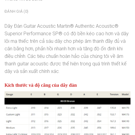
ĐÁNH GIÁ (0)
Dây Đàn Guitar Acoustic Martin® Authentic Acoustic®
Superior Performance SP® có độ bền kéo cao hơn và dây
lõi mạ thiếc trên cả sáu dây cho phép âm thanh đầy đủ và
cân bằng hơn, phản hồi nhanh hơn và tăng độ ổn định khi
điều chỉnh. Các tiêu chuẩn hoàn hảo của chúng tôi về âm
thanh guitar acoustic được thể hiện trong quá trình thiết kế
dây và sản xuất chính xác.
Kích thước và độ căng của dây đàn