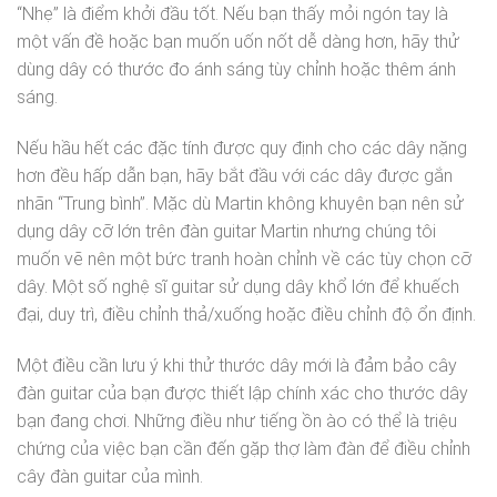
“Nhẹ” là điểm khởi đầu tốt. Nếu bạn thấy mỏi ngón tay là
một vấn đề hoặc bạn muốn uốn nốt dễ dàng hơn, hãy thử
dùng dây có thước đo ánh sáng tùy chỉnh hoặc thêm ánh
sáng.
Nếu hầu hết các đặc tính được quy định cho các dây nặng
hơn đều hấp dẫn bạn, hãy bắt đầu với các dây được gắn
nhãn “Trung bình”. Mặc dù Martin không khuyên bạn nên sử
dụng dây cỡ lớn trên đàn guitar Martin nhưng chúng tôi
muốn vẽ nên một bức tranh hoàn chỉnh về các tùy chọn cỡ
dây. Một số nghệ sĩ guitar sử dụng dây khổ lớn để khuếch
đại, duy trì, điều chỉnh thả/xuống hoặc điều chỉnh độ ổn định.
Một điều cần lưu ý khi thử thước dây mới là đảm bảo cây
đàn guitar của bạn được thiết lập chính xác cho thước dây
bạn đang chơi. Những điều như tiếng ồn ào có thể là triệu
chứng của việc bạn cần đến gặp thợ làm đàn để điều chỉnh
cây đàn guitar của mình.