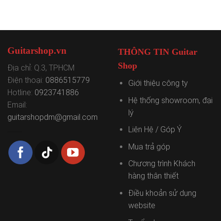
Guitarshop.vn
THÔNG TIN Guitar
Shop
Địa chỉ: Q.3, TPHCM
Điện thoại:
0886515779
Giới thiệu công ty
Hotline:
0923741886
Hệ thống showroom, đại
Email:
lý
guitarshopdm@gmail.com
Liên Hệ / Góp Ý
Mua trả góp
Chương trình Khách
hàng thân thiết
Điều khoản sử dụng
website