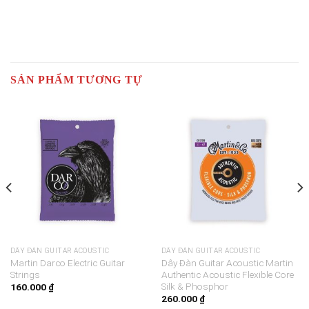
SẢN PHẨM TƯƠNG TỰ
DÂY ĐÀN GUITAR ACOUSTIC
DÂY ĐÀN GUITAR ACOUSTIC
Martin Darco Electric Guitar
Dây Đàn Guitar Acoustic Martin
Strings
Authentic Acoustic Flexible Core
Silk & Phosphor
160.000
₫
260.000
₫