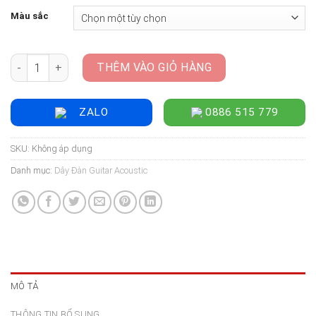
Màu sắc
Dây Đàn Guitar Acoustic Martin Authentic Acoustic SP Silk &
THÊM VÀO GIỎ HÀNG
ZALO
0886 515 779
SKU:
Không áp dụng
Danh mục:
Dây Đàn Guitar Acoustic
MÔ TẢ
THÔNG TIN BỔ SUNG